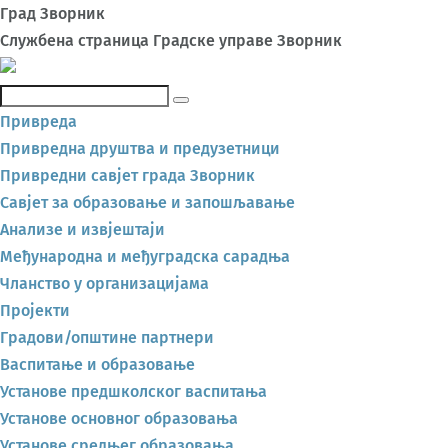
Град Зворник
Службена страница Градске управе Зворник
Претражи
Привреда
Привредна друштва и предузетници
Привредни савјет града Зворник
Савјет за образовање и запошљавање
Анализе и извјештаји
Међународна и међуградска сарадња
Чланство у организацијама
Пројекти
Градови/општине партнери
Васпитање и образовање
Установе предшколског васпитања
Установе основног образовања
Установе средњег образовања