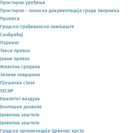
Просторно уређење
Просторно – планска документација града Зворника
Прописи
Градско-грађевинско земљиште
Саобраћај
Паркинг
Такси превоз
Јавни превоз
Животна средина
Зелене површине
Пјешачке стазе
SECAP
Квалитет ваздуха
Еколошке дозволе
Цивилна заштита
Цивилна заштита
Градска организација Црвеног крста