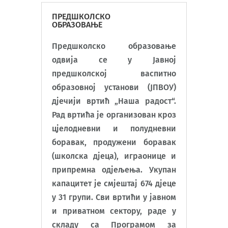
ПРЕДШКОЛСКО
ОБРАЗОВАЊЕ
Предшколско образовање
одвија се у Јавној
предшколској васпитно
образовној установи (ЈПВОУ)
дјечији вртић „Наша радост“.
Рад вртића је организован кроз
цјелодневни и полудневни
боравак, продужени боравак
(школска дјеца), играонице и
припремна одјељења. Укупан
капацитет је смјештај 674 дјеце
у 31 групи. Сви вртићи у јавном
и приватном сектору, раде у
складу са Програмом за