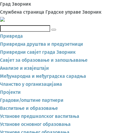
Град Зворник
Службена страница Градске управе Зворник
Претражи
Привреда
Привредна друштва и предузетници
Привредни савјет града Зворник
Савјет за образовање и запошљавање
Анализе и извјештаји
Међународна и међуградска сарадња
Чланство у организацијама
Пројекти
Градови/општине партнери
Васпитање и образовање
Установе предшколског васпитања
Установе основног образовања
Установе средњег образовања