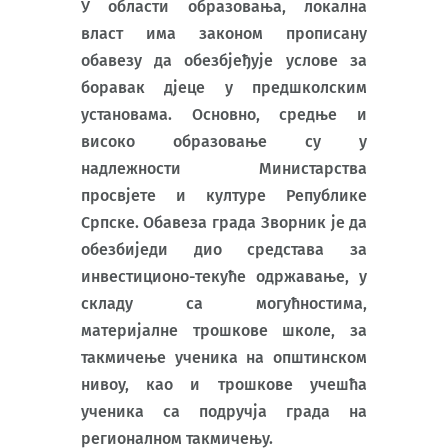
У области образовања, локална
власт има законом прописану
обавезу да обезбјеђује услове за
боравак дјеце у предшколским
установама. Основно, средње и
високо образовање су у
надлежности Министарства
просвјете и културе Републике
Српске. Обавеза града Зворник је да
обезбиједи дио средстава за
инвестиционо-текуће одржавање, у
складу са могућностима,
материјалне трошкове школе, за
такмичење ученика на општинском
нивоу, као и трошкове учешћа
ученика са подручја града на
регионалном такмичењу.