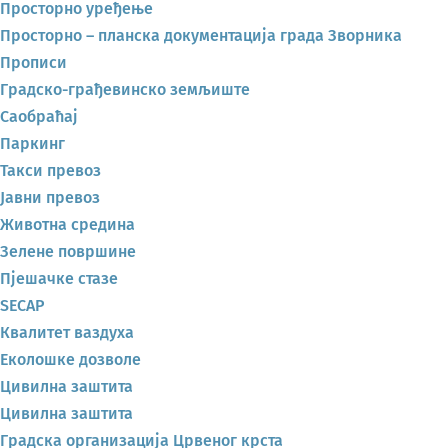
Просторно уређење
Просторно – планска документација града Зворника
Прописи
Градско-грађевинско земљиште
Саобраћај
Паркинг
Такси превоз
Јавни превоз
Животна средина
Зелене површине
Пјешачке стазе
SECAP
Квалитет ваздуха
Еколошке дозволе
Цивилна заштита
Цивилна заштита
Градска организација Црвеног крста