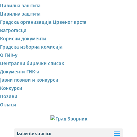
Цивилна заштита
Цивилна заштита
Градска организација Црвеног крста
Ватрогасци
Корисни документи
Градска изборна комисија
О ГИК-у
Централни бирачки списак
Документи ГИК-а
Јавни позиви и конкурси
Конкурси
Позиви
Огласи
Izaberite stranicu