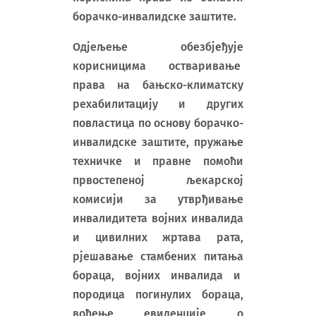
борачко-инвалидске заштите.
Одјељење обезбјеђује
корисницима остваривање
права на бањско-климатску
рехабилитацију и других
повластица по основу борачко-
инвалидске заштите, пружање
техничке и правне помоћи
првостепеној љекарској
комисији за утврђивање
инвалидитета војних инвалида
и цивилних жртава рата,
рјешавање стамбених питања
бораца, војних инвалида и
породица погинулих бораца,
вођење евиденције о