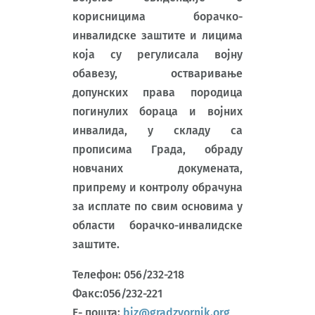
корисницима борачко-
инвалидске заштите и лицима
која су регулисала војну
обавезу, остваривањe
допунских права породица
погинулих бораца и војних
инвалида, у складу са
прописима Града, обраду
новчаних докумената,
припрему и контролу обрачуна
за исплате по свим основима у
области борачко-инвалидске
заштите.
Телефон: 056/232-218
Факс:056/232-221
Е- пошта:
biz@gradzvornik.org