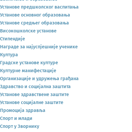
Установе предшколског васпитања
Установе основног образовања
Установе средњег образовања
Високошколске установе
Стипендије
Награде за најуспјешније ученике
Култура
Градске установе културе
Културне манифестације
Организације и удружења грађана
Здравство и социјална заштита
Установе здравствене заштите
Установе социјалне заштите
Промоција здравља
Спорт и млади
Спорт у Зворнику