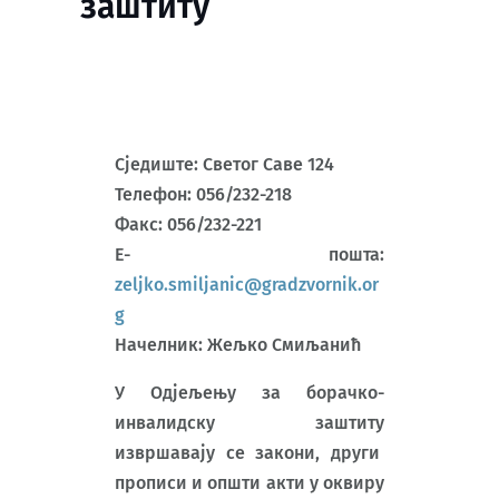
заштиту
Сједиште: Светог Саве 124
Телефон: 056/232-218
Факс: 056/232-221
Е- пошта:
zeljko.smiljanic@gradzvornik.or
g
Начелник: Жељко Смиљанић
У Одјељењу за борачко-
инвалидску заштиту
извршавају се закони, други
прописи и општи акти у оквиру