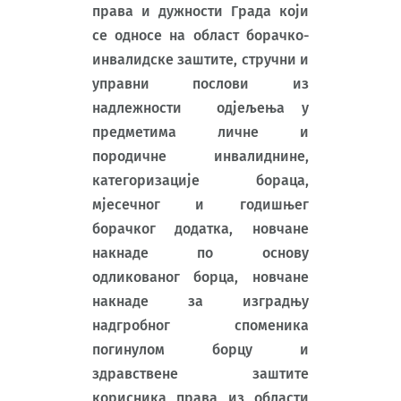
права и дужности Града који
се односе на област борачко-
инвалидске заштите, стручни и
управни послови из
надлежности одјељења у
предметима личне и
породичне инвалиднине,
категоризације бораца,
мјесечног и годишњег
борачког додатка, новчане
накнаде по основу
одликованог борца, новчане
накнаде за изградњу
надгробног споменика
погинулом борцу и
здравствене заштите
корисника права из области