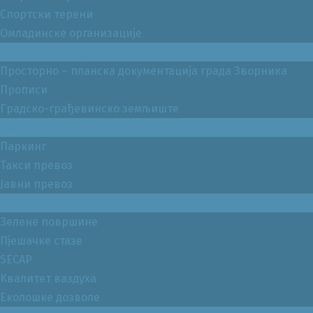
Спортски терени
Омладинске организације
Просторно уређење
Просторно – планска документација града Зворника
Прописи
Градско-грађевинско земљиште
Саобраћај
Паркинг
Такси превоз
Јавни превоз
Животна средина
Зелене површине
Пјешачке стазе
SECAP
Квалитет ваздуха
Еколошке дозволе