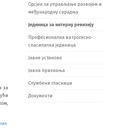
Oдсјек за управљање развојем и
међународну сарадњу
Јединица за интерну ревизију
Професионална ватрогасно-
спасилачка јединица
Јавне установе
Јавна признања
Службени гласници
а за
јући
Документи
ком,
рних