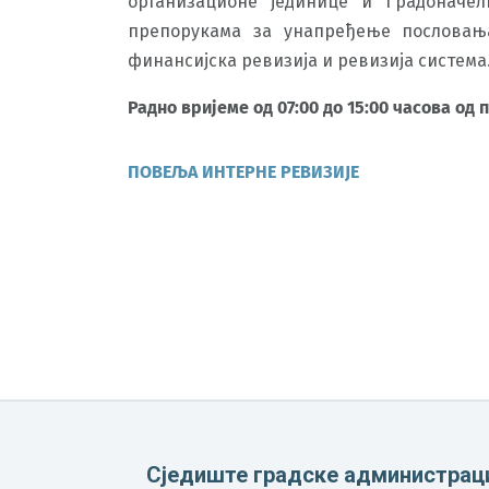
организационе јединице и Градоначе
препорукама за унапређење пословања
финансијска ревизија и ревизија система
Радно вријеме од 07:00 до 15:00 часова од
ПОВЕЉА ИНТЕРНЕ РЕВИЗИЈЕ
Сједиште градске администрац