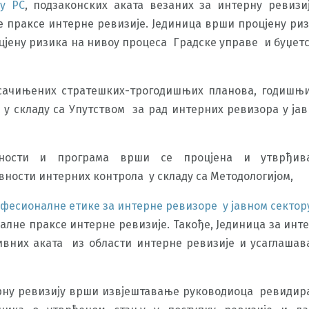
у РС
, подзаконских аката везаних за интерну ревизи
праксе интерне ревизије. Јединица врши процјену ри
цјену ризика на нивоу процеса Градске управе и буџет
 сачињених стратешких-трогодишњих планова, годишњ
у складу са Упутством за рад интерних ревизора у ја
ивности и програма врши се процјена и утврђив
вности интерних контрола у складу са Методологијом,
фесионалне етике за интерне ревизоре у јавном сектор
не праксе интерне ревизије. Такође, Јединица за инт
ивних аката из области интерне ревизије и усаглаша
ерну ревизију врши извјештавање руководиоца ревиди