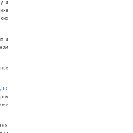
ју и
зика
ских
их и
вном
ање
у РС
ерну
вање
ране