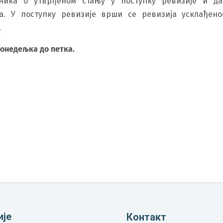
лника о утврђеном стању у поступку ревизије и да
. У поступку ревизије врши се ревизија усклађено
.
 понедељка до петка.
ије
Контакт