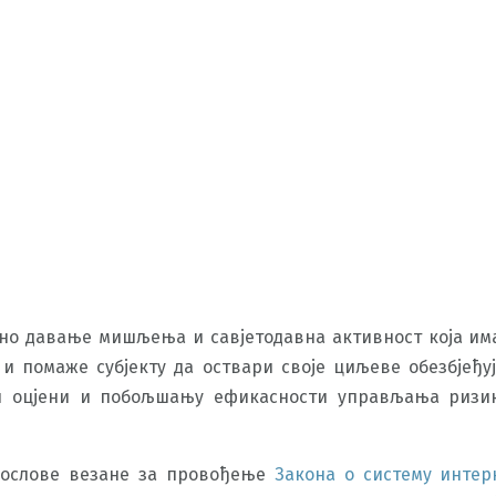
вно давање мишљења и савјетодавна активност која им
и помаже субјекту да оствари своје циљеве обезбјеђу
п оцјени и побољшању ефикасности управљања ризи
послове везане за прoвођење
Закона о систему инте