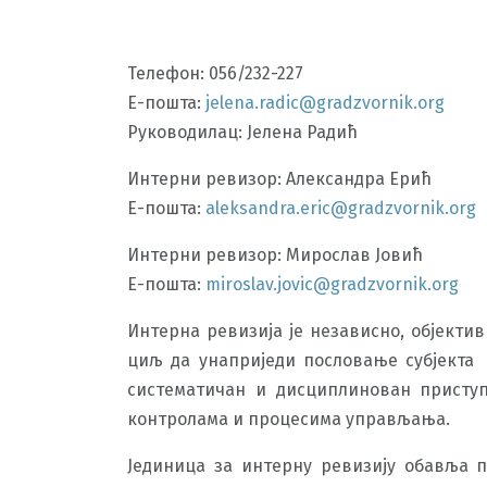
Телефон: 056/232-227
Е-пошта:
jelena.radic@gradzvornik.org
Руководилац: Јелена Радић
Интерни ревизор: Александра Ерић
Е-пошта:
aleksandra.eric@gradzvornik.org
Интерни ревизор: Мирослав Јовић
Е-пошта:
miroslav.jovic@gradzvornik.org
Интерна ревизија је независно, објекти
циљ да унаприједи пословање субјекта 
систематичан и дисциплинован присту
контролама и процесима управљања.
Јединица за интерну ревизију обавља 