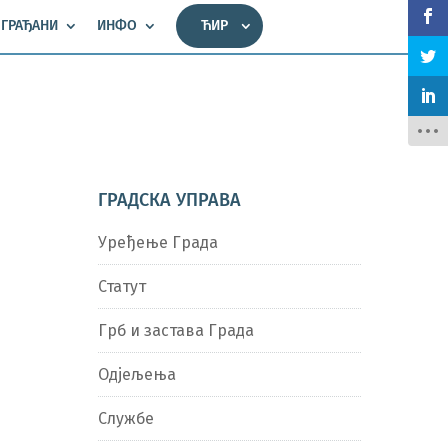
ГРАЂАНИ
ИНФО
ЋИР
ГРАДСКА УПРАВА
Уређење Града
Статут
Грб и застава Града
Одјељења
Службе