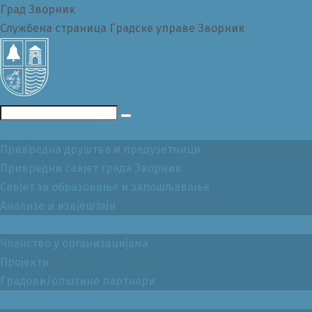
Град Зворник
Службена страница Градске управе Зворник
Претражи
Привреда
Привредна друштва и предузетници
Привредни савјет града Зворник
Савјет за образовање и запошљавање
Анализе и извјештаји
Међународна и међуградска сарадња
Чланство у организацијама
Пројекти
Градови/општине партнери
Васпитање и образовање