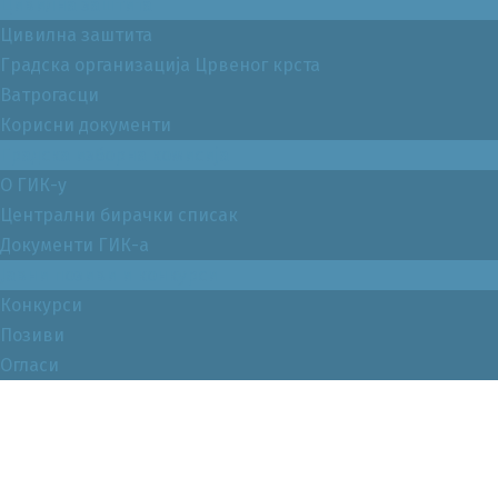
Цивилна заштита
Цивилна заштита
Градска организација Црвеног крста
Ватрогасци
Корисни документи
Градска изборна комисија
О ГИК-у
Централни бирачки списак
Документи ГИК-а
Јавни позиви и конкурси
Конкурси
Позиви
Огласи