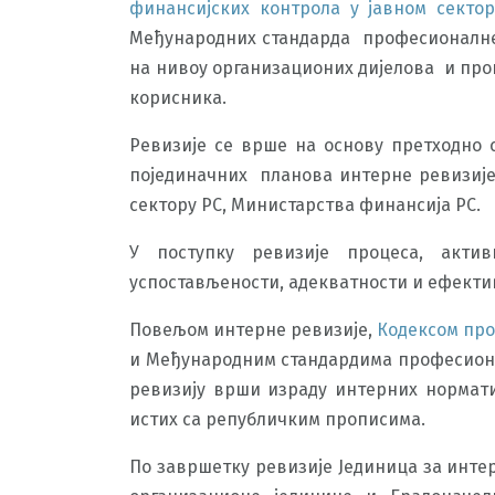
финансијских контрола у јавном сектор
Међународних стандарда професионалне 
на нивоу организационих дијелова и про
корисника.
Ревизије се врше на основу претходно
појединачних планова интерне ревизије 
сектору РС, Министарства финансија РС.
У поступку ревизије процеса, акт
успостављености, адекватности и ефекти
Повељом интерне ревизије,
Кодексом про
и Међународним стандардима професионал
ревизију врши израду интерних нормат
истих са републичким прописима.
По завршетку ревизије Јединица за инт