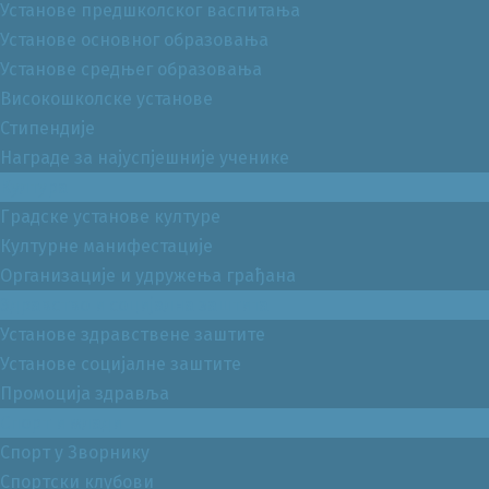
Установе предшколског васпитања
Установе основног образовања
Установе средњег образовања
Високошколске установе
Стипендије
Награде за најуспјешније ученике
Култура
Градске установе културе
Културне манифестације
Организације и удружења грађана
Здравство и социјална заштита
Установе здравствене заштите
Установе социјалне заштите
Промоција здравља
Спорт и млади
Спорт у Зворнику
Спортски клубови