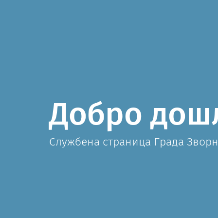
Добро дош
Службена страница Града Звор