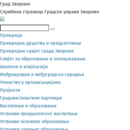
Град Зворник
Службена страница Градске управе Зворник
Претражи
Привреда
Привредна друштва и предузетници
Привредни савјет града Зворник
Савјет за образовање и запошљавање
Анализе и извјештаји
Међународна и међуградска сарадња
Чланство у организацијама
Пројекти
Градови/општине партнери
Васпитање и образовање
Установе предшколског васпитања
Установе основног образовања
Установе средњег образовања