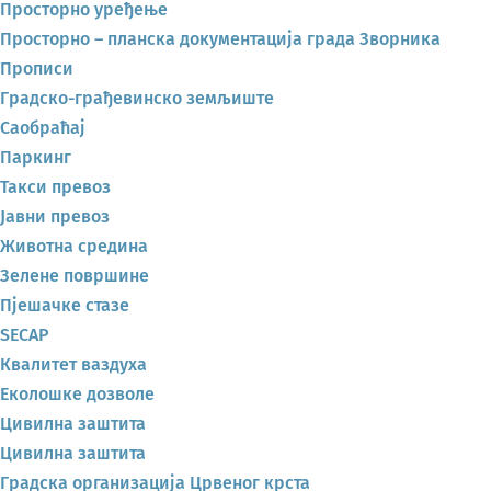
Просторно уређење
Просторно – планска документација града Зворника
Прописи
Градско-грађевинско земљиште
Саобраћај
Паркинг
Такси превоз
Јавни превоз
Животна средина
Зелене површине
Пјешачке стазе
SECAP
Квалитет ваздуха
Еколошке дозволе
Цивилна заштита
Цивилна заштита
Градска организација Црвеног крста