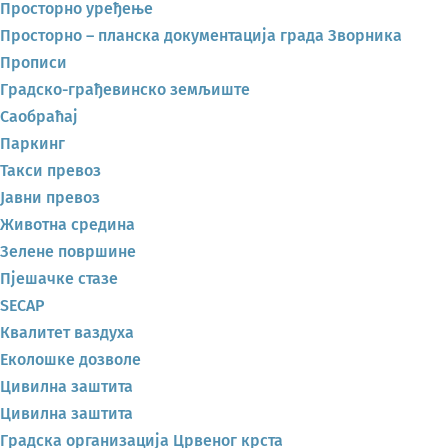
Просторно уређење
Просторно – планска документација града Зворника
Прописи
Градско-грађевинско земљиште
Саобраћај
Паркинг
Такси превоз
Јавни превоз
Животна средина
Зелене површине
Пјешачке стазе
SECAP
Квалитет ваздуха
Еколошке дозволе
Цивилна заштита
Цивилна заштита
Градска организација Црвеног крста