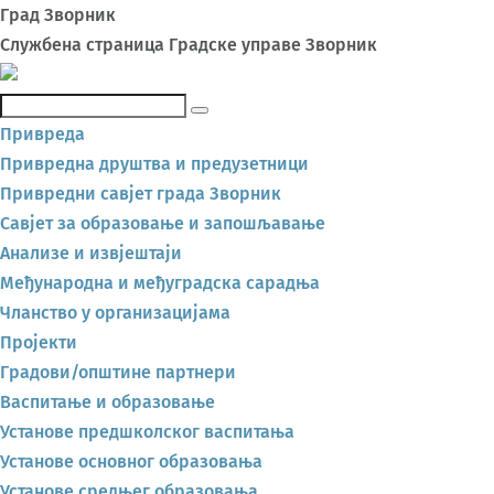
Град Зворник
Службена страница Градске управе Зворник
Претражи
Привреда
Привредна друштва и предузетници
Привредни савјет града Зворник
Савјет за образовање и запошљавање
Анализе и извјештаји
Међународна и међуградска сарадња
Чланство у организацијама
Пројекти
Градови/општине партнери
Васпитање и образовање
Установе предшколског васпитања
Установе основног образовања
Установе средњег образовања