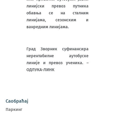
линијски превоз путника
обавња се на сталним
линијама, сезонским и
ванредним линијама.
Град Зворник суфинансира
нерентабилне аутобуске
линије и превоз ученика. –
ОДЛУКА-ЛИНК
Саобраћај
Паркинг