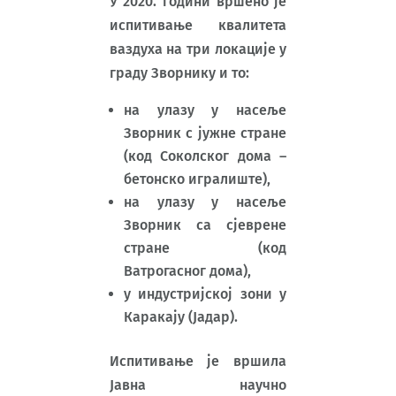
У 2020. години вршено је
испитивање квалитета
ваздуха на три локације у
граду Зворнику и то:
на улазу у насеље
Зворник с јужне стране
(код Соколског дома –
бетонско игралиште),
на улазу у насеље
Зворник са сјеврене
стране (код
Ватрогасног дома),
у индустријској зони у
Каракају (Јадар).
Испитивање је вршила
Јавна научно