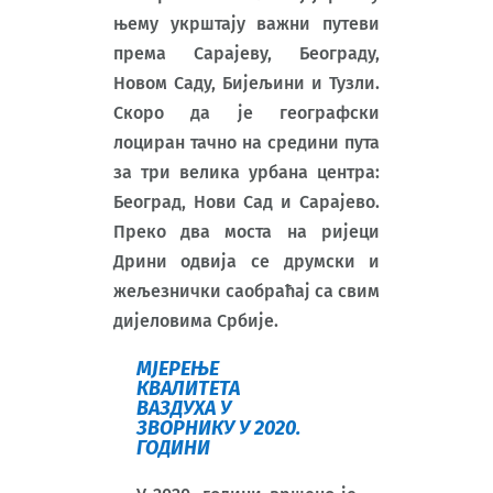
њему укрштају важни путеви
према Сарајеву, Београду,
Новом Саду, Бијељини и Тузли.
Скоро да је географски
лоциран тачно на средини пута
за три велика урбана центра:
Београд, Нови Сад и Сарајево.
Преко два моста на ријеци
Дрини одвија се друмски и
жељезнички саобраћај са свим
дијеловима Србије.
МЈЕРЕЊЕ
КВАЛИТЕТА
ВАЗДУХА У
ЗВОРНИКУ У 2020.
ГОДИНИ