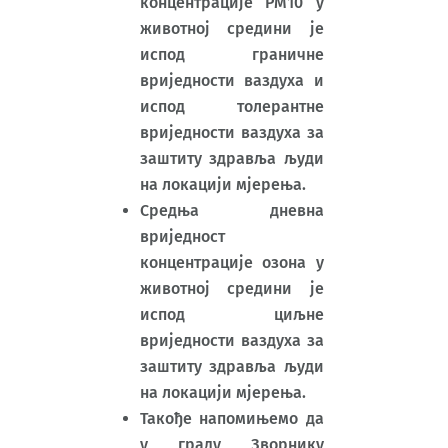
концентрације РМ10 у
животној средини је
испод граничне
вриједности ваздуха и
испод толерантне
вриједности ваздуха за
заштиту здравља људи
на локацији мјерења.
Средња дневна
вриједност
концентрације озона у
животној средини је
испод циљне
вриједности ваздуха за
заштиту здравља људи
на локацији мјерења.
Такође напомињемо да
у граду Зворнику