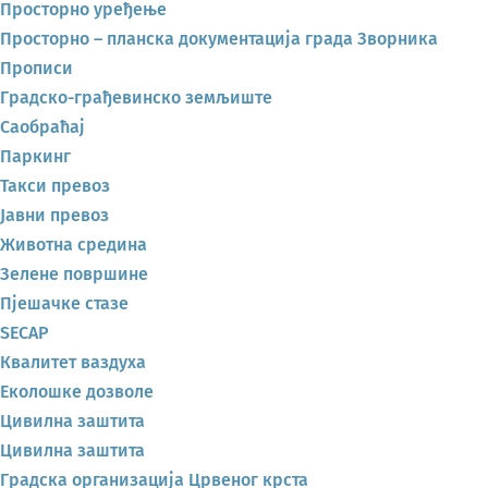
Просторно уређење
Просторно – планска документација града Зворника
Прописи
Градско-грађевинско земљиште
Саобраћај
Паркинг
Такси превоз
Јавни превоз
Животна средина
Зелене површине
Пјешачке стазе
SECAP
Квалитет ваздуха
Еколошке дозволе
Цивилна заштита
Цивилна заштита
Градска организација Црвеног крста