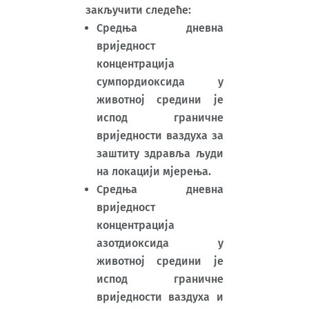
закључити следеће:
Средња дневна
вриједност
концентрација
сумпордиоксида у
животној средини је
испод граничне
вриједности ваздуха за
заштиту здравља људи
на локацији мјерења.
Средња дневна
вриједност
концентрација
азотдиоксида у
животној средини је
испод граничне
вриједности ваздуха и