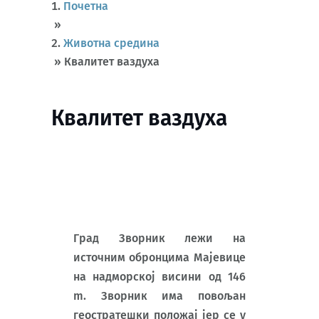
Почетна
»
Животна средина
»
Квалитет ваздуха
Квалитет ваздуха
Град Зворник лежи на
источним обронцима Мајевице
на надморској висини од 146
m. Зворник има повољан
геостратешки положај јер се у