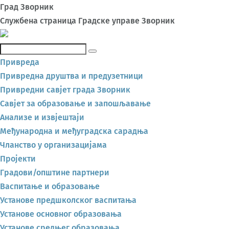
Град Зворник
Службена страница Градске управе Зворник
Претражи
Привреда
Привредна друштва и предузетници
Привредни савјет града Зворник
Савјет за образовање и запошљавање
Анализе и извјештаји
Међународна и међуградска сарадња
Чланство у организацијама
Пројекти
Градови/општине партнери
Васпитање и образовање
Установе предшколског васпитања
Установе основног образовања
Установе средњег образовања