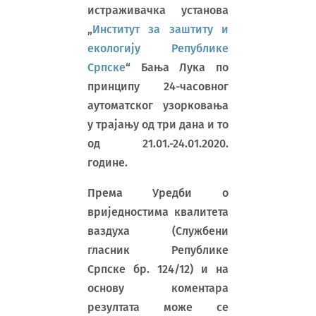
истраживачка установа
„
Институт за заштиту и
екологију Републике
Српске
“ Бања Лука по
принципу 24-часовног
аутоматског узорковања
у трајању од три дана и то
oд 21.01.-24.01.2020.
године.
Према Уредби о
вриједностима квалитета
ваздуха (Службени
гласник Републике
Српске бр. 124/12) и на
основу коментара
резултата може се