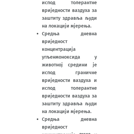
испод толерантне
вриједности ваздуха за
заштиту здравља људи
на локацији мјерења.
Средња дневна
вриједност
концентрација
угљенмоноксида у
животној средини је
испод граничне
вриједности ваздуха и
испод толерантне
вриједности ваздуха за
заштиту здравља људи
на локацији мјерења.
Средња дневна
вриједност