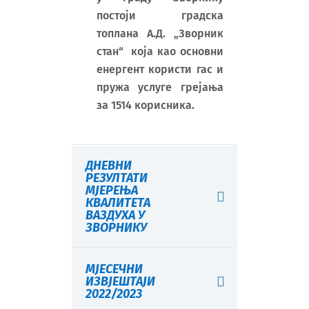
постоји градска
топлана А.Д. „Зворник
стан“ која као основни
енергент користи гас и
пружа услуге грејања
за 1514 корисника.
ДНЕВНИ
РЕЗУЛТАТИ
МЈЕРЕЊА
КВАЛИТЕТА
ВАЗДУХА У
ЗВОРНИКУ
МЈЕСЕЧНИ
ИЗВЈЕШТАЈИ
2022/2023