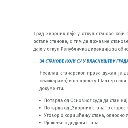
Град Зворник даје у откуп станове који
остале станове, с тим да државне станов
даје у откуп Републичка дирекција за обн
ЗА СТАНОВЕ КОЈИ СУ У ВЛАСНИШТВУ ГРАД
Носилац станарског права дужан је да
књижарама) и да преда у Шалтер сали 
документи:
Потврда од Основног суда да стан ниј
Потврда од „Зворник стана“ о старости
Уговор о коришћењу стана, односно У
Рјешење о додјели стана