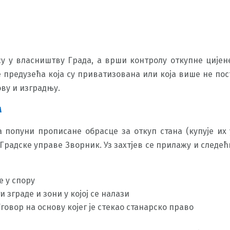
 су у власништву Града, а врши контролу откупне цијен
е предузећа која су приватизована или која више не пос
ову и изградњу.
А
 попуни прописане обрасце за откуп стана (купује их 
Градске управе Зворник. Уз захтјев се прилажу и следећ
е у спору
 зграде и зони у којој се налази
говор на основу којег је стекао станарско право