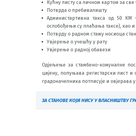
Кућну листу са личном картом за св
Потврда о пребивалишту
Администартивна такса од 50 КМ 
ослобођењи су плаћања таксе), као и
Потврду о радном стажу носиоца стан
Увјерење о учешћу у рату
Увјерење о радној обавези
Одјељење за стамбено-комуналне пос
цијену, попуњава регистарски лист и 
градоначелника потписује и овјерава у
ЗА СТАНОВЕ КОЈИ НИСУ У ВЛАСНИШТВУ ГР