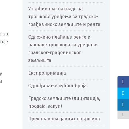
Утврђивање накнаде за
трошкове уређења за градско-
грађевинско земљиште и ренте
е за
Одложено плаћање ренте и
тоје
накнаде трошкова за уређење
градског-грађевинског
земљишта
Експропријација
у
и
Одређивање кућног броја
Градско земљиште (лицитација,
продаја, закуп)
Прекопавање јавних површина