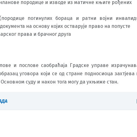
е чланове породице и изводе из матичне књиге рођених
(породице погинулих бораца и ратни војни инвалид
 документа на основу којих остварује право на попусте
арског права и брачног друга
лове и послове саобраћаја Градске управе израчунав
образац уговора који се од стране подносиоца захтјева 
 Основном суду и након тога могу да укњиже стан.
АДА