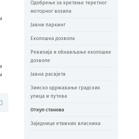
Одобрење за кретање теретног
моторног возила
и
Јавни паркинг
Еколошка дозвола
Ревизија и обнављање еколошке
дозволе
а
Јавна расвјета
и
Зимско одржавање градских
улица и путева
Откуп станова
Заједнице етажних власника