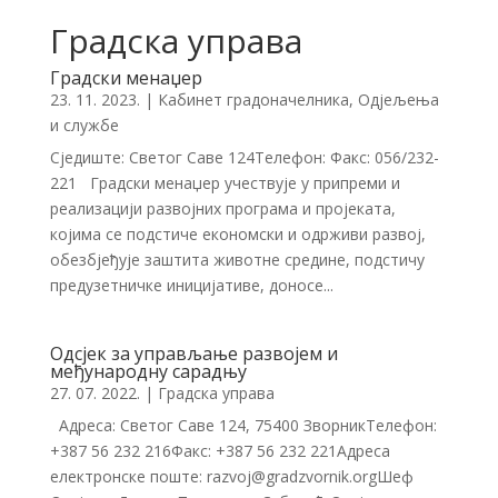
Градска управа
Градски менаџер
23. 11. 2023.
|
Кабинет градоначелника
,
Одјељења
и службе
Сједиште: Светог Саве 124Телефон: Факс: 056/232-
221 Градски менаџер учествује у припреми и
реализацији развојних програма и пројеката,
којима се подстиче економски и одрживи развој,
обезбјеђује заштита животне средине, подстичу
предузетничке иницијативе, доносе...
Oдсјек за управљање развојем и
међународну сарадњу
27. 07. 2022.
|
Градска управа
Адреса: Светог Саве 124, 75400 ЗворникТелефон:
+387 56 232 216Факс: +387 56 232 221Адреса
електронске поште: razvoj@gradzvornik.orgШеф