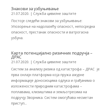
Знакови за узбуњивање
21.07.2020.
|
Служба цивилне заштите
Постоје следећи знакови за узбуњивање:
Упозорење на надолазећу опасност, непосредна
опасност, престанак опасности и ватрогасна
узбуна.
Карта потенцијално ризичних подручја –
ДРАС
21.07.2020.
|
Служба цивилне заштите
Систем за анализу ризика од катастрофа – ДРАС је
прва онлајн платформа која пружа ажурне
информације доносиоцима одлука и грађанима о
изложености природним катастрофама –
поплавама, клизиштима и земљотресима на
подручју Зворника. Систем омогућава несметан
приступ...