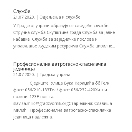
Службе
21.07.2020.
|
Одјељења и службе
У Градској управи образују се сљедеће службе:
Стручна служба Скупштине града Служба за јавне
набавке Служба за заједничке послове и
управљање људским ресурсима Служба цивилне...
Професионална ватрогасно-спасилачка
јединица
21.07.2020.
|
Градска управа
Сједиште: Улица Вука Караџића ббТел/
факс: 056/210-133Тел/ факс: 056/232-420Хитни
позиви: 123Е-пошта:
slavisa.milic@gradzvornik.orgСтарјешина: Славиша
Милић Професионална ватрогасно-спасилачка
јединица надлежна...