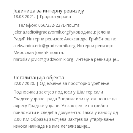
Јединица за интерну ревизију
18.08.2021.
|
Градска управа
Телефон: 056/232-227Е-пошта:
jelena.radic@gradzvornik.orgРуководилац: Јелена
Радић Интерни ревизор: Александра ЕрићЕ-пошта:
aleksandra.eric@gradzvornik.org Интерни ревизор:
Мирослав ЈовићЕ-пошта:
miroslav.jovic@gradzvornik.org Интерна ревизија је...
Легализација објекта
22.07.2020.
|
Одјељење за просторно уређење
Подносилац захтјев подноси у Шалтер сали
Градске управе града Зворник или путем поште на
адресу Градске управе. Уз захтјев је потребно
приложити и следећа документа: Такса у износу од
2,00 КМ Образац захтјева Захтјев за утврђивање
износа накнаде на име легализације...