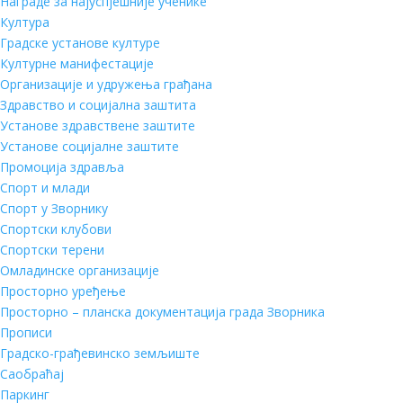
Награде за најуспјешније ученике
Култура
Градске установе културе
Културне манифестације
Организације и удружења грађана
Здравство и социјална заштита
Установе здравствене заштите
Установе социјалне заштите
Промоција здравља
Спорт и млади
Спорт у Зворнику
Спортски клубови
Спортски терени
Омладинске организације
Просторно уређење
Просторно – планска документација града Зворника
Прописи
Градско-грађевинско земљиште
Саобраћај
Паркинг