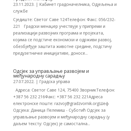
23.11.2023.
|
Кабинет градоначелника
,
Одјељења и
службе
Сједиште: Светог Саве 124Телефон: Факс: 056/232-
221 Градски менаџер учествује у припреми и
реализацији развојних програма и пројеката,
којима се подстиче економски и одрживи развој,
обезбјеђује заштита животне средине, подстичу
предузетничке иницијативе, доносе...
Oдсјек за управљање развојем и
међународну сарадњу
27.07.2022.
|
Градска управа
Адреса: Светог Саве 124, 75400 ЗворникТелефон:
+387 56 232 216Факс: +387 56 232 221Адреса
електронске поште: razvoj@gradzvornik.orgШеф
Одсјека: Даница Пелемиш - Суботић Одсјек за
управљање развојем и међународну сарадњу (у
даљем тексту: Одсјек) је самостална...