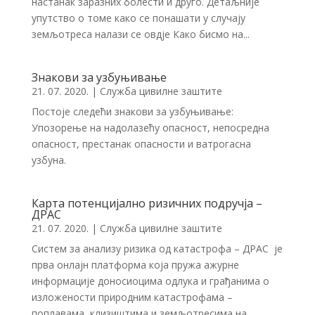
настанак заразних болести и друго. Детаљније
упутство о томе како се понашати у случају
земљотреса налази се овдје Како бисмо на...
Знакови за узбуњивање
21. 07. 2020.
|
Служба цивилне заштите
Постоје следећи знакови за узбуњивање:
Упозорење на надолазећу опасност, непосредна
опасност, престанак опасности и ватрогасна
узбуна.
Карта потенцијално ризичних подручја –
ДРАС
21. 07. 2020.
|
Служба цивилне заштите
Систем за анализу ризика од катастрофа – ДРАС је
прва онлајн платформа која пружа ажурне
информације доносиоцима одлука и грађанима о
изложености природним катастрофама –
поплавама, клизиштима и земљотресима на