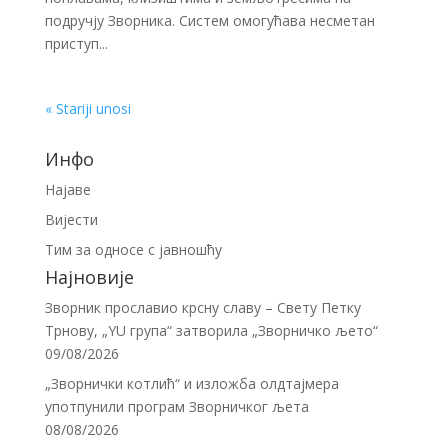
подручју Зворника. Систем омогућава несметан
приступ...
« Stariji unosi
Инфо
Најаве
Вијести
Тим за односе с јавношћу
Најновије
Зворник прославио крсну славу – Свету Петку
Трнову, „YU група“ затворила „Зворничко љето“
09/08/2026
„Зворнички котлић“ и изложба олдтајмера
употпунили програм Зворничког љета
08/08/2026