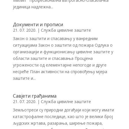
Милић Професионална ватрогасно-спасилачка
јединица надлежна...
Документи и прописи
21. 07. 2020.
|
Служба цивилне заштите
Закон о заштити и спасавању у ванредним
ситуацијама Закон о заштити од пожара Одлука о
организацији и функционисању цивилне заштите у
области заштите и спасавања Процјена
угрожености од елементарне непогоде и друге
несреће План активности на спровођењу мјера
заштите и...
Савјети грађанима
21. 07. 2020.
|
Служба цивилне заштите
Земљотреси су природни догађаји који могу имати
катастрофалне последице, као што је велики број
људских жртава, разарања, ширење пожара,