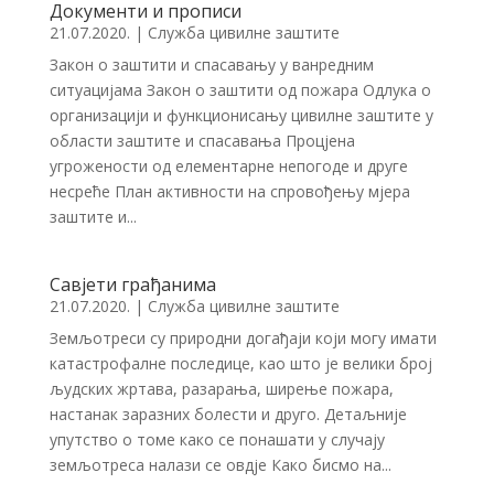
Документи и прописи
21.07.2020.
|
Служба цивилне заштите
Закон о заштити и спасавању у ванредним
ситуацијама Закон о заштити од пожара Одлука о
организацији и функционисању цивилне заштите у
области заштите и спасавања Процјена
угрожености од елементарне непогоде и друге
несреће План активности на спровођењу мјера
заштите и...
Савјети грађанима
21.07.2020.
|
Служба цивилне заштите
Земљотреси су природни догађаји који могу имати
катастрофалне последице, као што је велики број
људских жртава, разарања, ширење пожара,
настанак заразних болести и друго. Детаљније
упутство о томе како се понашати у случају
земљотреса налази се овдје Како бисмо на...