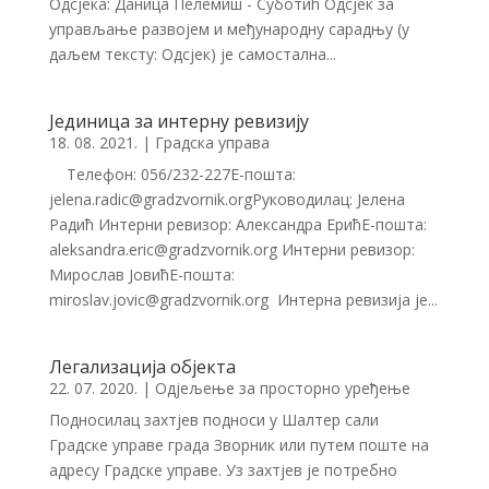
Одсјека: Даница Пелемиш - Суботић Одсјек за
управљање развојем и међународну сарадњу (у
даљем тексту: Одсјек) је самостална...
Јединица за интерну ревизију
18. 08. 2021.
|
Градска управа
Телефон: 056/232-227Е-пошта:
jelena.radic@gradzvornik.orgРуководилац: Јелена
Радић Интерни ревизор: Александра ЕрићЕ-пошта:
aleksandra.eric@gradzvornik.org Интерни ревизор:
Мирослав ЈовићЕ-пошта:
miroslav.jovic@gradzvornik.org Интерна ревизија је...
Легализација објекта
22. 07. 2020.
|
Одјељење за просторно уређење
Подносилац захтјев подноси у Шалтер сали
Градске управе града Зворник или путем поште на
адресу Градске управе. Уз захтјев је потребно