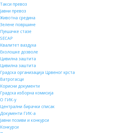
Такси превоз
Јавни превоз
Животна средина
Зелене површине
Пјешачке стазе
SECAP
Квалитет ваздуха
Еколошке дозволе
Цивилна заштита
Цивилна заштита
Градска организација Црвеног крста
Ватрогасци
Корисни документи
Градска изборна комисија
О ГИК-у
Централни бирачки списак
Документи ГИК-а
Јавни позиви и конкурси
Конкурси