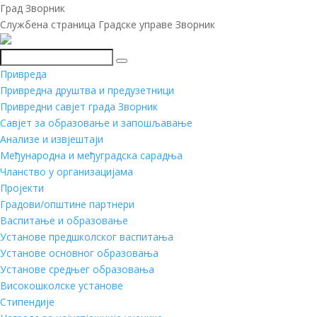
Град Зворник
Службена страница Градске управе Зворник
Претражи
Привреда
Привредна друштва и предузетници
Привредни савјет града Зворник
Савјет за образовање и запошљавање
Анализе и извјештаји
Међународна и међуградска сарадња
Чланство у организацијама
Пројекти
Градови/општине партнери
Васпитање и образовање
Установе предшколског васпитања
Установе основног образовања
Установе средњег образовања
Високошколске установе
Стипендије