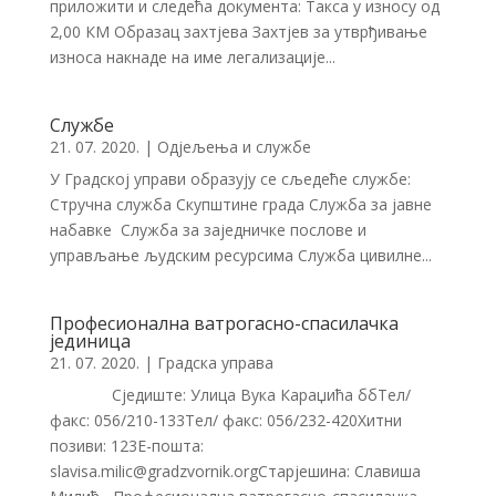
приложити и следећа документа: Такса у износу од
2,00 КМ Образац захтјева Захтјев за утврђивање
износа накнаде на име легализације...
Службе
21. 07. 2020.
|
Одјељења и службе
У Градској управи образују се сљедеће службе:
Стручна служба Скупштине града Служба за јавне
набавке Служба за заједничке послове и
управљање људским ресурсима Служба цивилне...
Професионална ватрогасно-спасилачка
јединица
21. 07. 2020.
|
Градска управа
Сједиште: Улица Вука Караџића ббТел/
факс: 056/210-133Тел/ факс: 056/232-420Хитни
позиви: 123Е-пошта:
slavisa.milic@gradzvornik.orgСтарјешина: Славиша