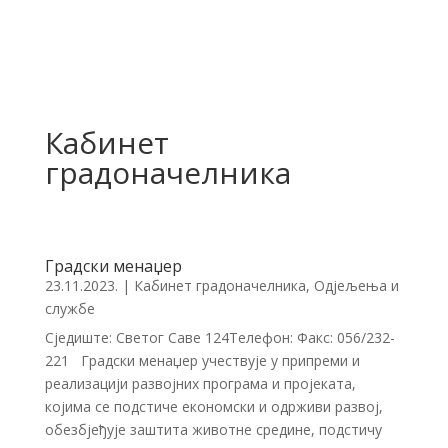
Кабинет
градоначелника
Градски менаџер
23.11.2023.
|
Кабинет градоначелника
,
Одјељења и
службе
Сједиште: Светог Саве 124Телефон: Факс: 056/232-
221 Градски менаџер учествује у припреми и
реализацији развојних програма и пројеката,
којима се подстиче економски и одрживи развој,
обезбјеђује заштита животне средине, подстичу