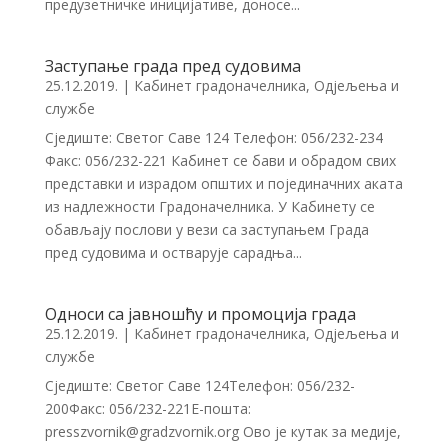
предузетничке иницијативе, доносе...
Заступање града пред судовима
25.12.2019.
|
Кабинет градоначелника
,
Одјељења и
службе
Сједиште: Светог Саве 124 Телефон: 056/232-234
Факс: 056/232-221 Кабинет се бави и обрадом свих
представки и израдом општих и појединачних аката
из надлежности Градоначелника. У Кабинету се
обављају послови у вези са заступањем Града
пред судовима и остварује сарадња...
Односи са јавношћу и промоција града
25.12.2019.
|
Кабинет градоначелника
,
Одјељења и
службе
Сједиште: Светог Саве 124Телефон: 056/232-
200Факс: 056/232-221Е-пошта:
presszvornik@gradzvornik.org Ово је кутак за медије,