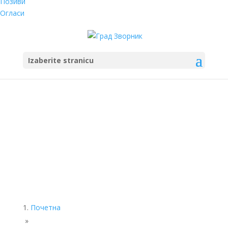
Позиви
Огласи
Izaberite stranicu
Почетна
»