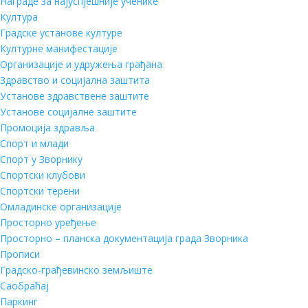
Награде за најуспјешније ученике
Култура
Градске установе културе
Културне манифестације
Организације и удружења грађана
Здравство и социјална заштита
Установе здравствене заштите
Установе социјалне заштите
Промоција здравља
Спорт и млади
Спорт у Зворнику
Спортски клубови
Спортски терени
Омладинске организације
Просторно уређење
Просторно – планска документација града Зворника
Прописи
Градско-грађевинско земљиште
Саобраћај
Паркинг