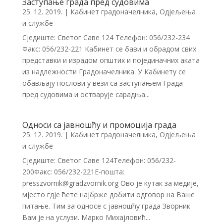
Заступање града пред судовима
25. 12. 2019.
|
Кабинет градоначелника
,
Одјељења
и службе
Сједиште: Светог Саве 124 Телефон: 056/232-234
Факс: 056/232-221 Кабинет се бави и обрадом свих
представки и израдом општих и појединачних аката
из надлежности Градоначелника. У Кабинету се
обављају послови у вези са заступањем Града
пред судовима и остварује сарадња...
Односи са јавношћу и промоција града
25. 12. 2019.
|
Кабинет градоначелника
,
Одјељења
и службе
Сједиште: Светог Саве 124Телефон: 056/232-
200Факс: 056/232-221Е-пошта:
presszvornik@gradzvornik.org Ово је кутак за медије,
мјесто гдје ћете најбрже добити одговор на Ваше
питање. Тим за односе с јавношћу града Зворник
Вам је на услузи. Марко Михајловић...