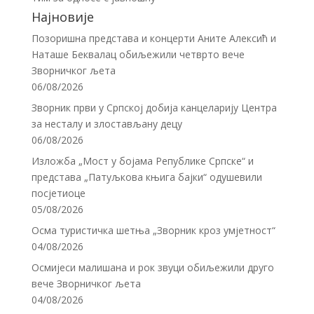
Најновије
Позоришна представа и концерти Аните Алексић и
Наташе Беквалац обиљежили четврто вече
Зворничког љета
06/08/2026
Зворник први у Српској добија канцеларију Центра
за несталу и злостављану децу
06/08/2026
Изложба „Мост у бојама Републике Српске“ и
представа „Патуљкова књига бајки“ одушевили
посјетиоце
05/08/2026
Осма туристичка шетња „Зворник кроз умјетност“
04/08/2026
Осмијеси малишана и рок звуци обиљежили друго
вече Зворничког љета
04/08/2026