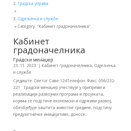
Градска управа
»
Одјељења и службе
»
Category: "Кабинет градоначелника"
Кабинет
градоначелника
Градски менаџер
23. 11. 2023.
|
Кабинет градоначелника
,
Одјељења
и службе
Сједиште: Светог Саве 124Телефон: Факс: 056/232-
221 Градски менаџер учествује у припреми и
реализацији развојних програма и пројеката,
којима се подстиче економски и одрживи развој,
обезбјеђује заштита животне средине, подстичу
предузетничке иницијативе, доносе...