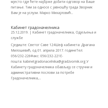
мјесто гдје ћете најбрже добити одговор на Ваше
питање. Тим за односе с јавношћу града Зворник
Вам је на услузи. Марко Михајловић...
Кабинет градоначелника
25.12.2019.
|
Кабинет градоначелника
,
Одјељења и
службе
Сједиште: Светог Саве 124Шеф кабинета: Драгана
Милошевић, од 01. априла 2017. годинеТел:
056/232-226Факс: 056/232-221E-
пошта: kabinetgradonacelnika@gradzvornik.org У
Кабинету градоначелника обављају се стручни и
административни послови за потребе
Градоначелника,...