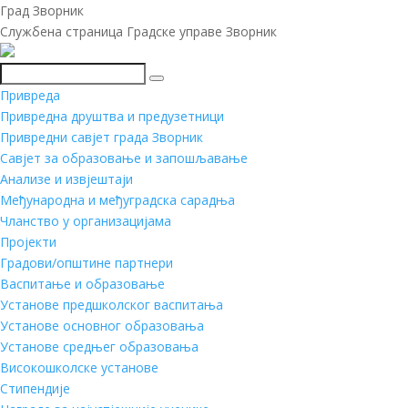
Град Зворник
Службена страница Градске управе Зворник
Претражи
Привреда
Привредна друштва и предузетници
Привредни савјет града Зворник
Савјет за образовање и запошљавање
Анализе и извјештаји
Међународна и међуградска сарадња
Чланство у организацијама
Пројекти
Градови/општине партнери
Васпитање и образовање
Установе предшколског васпитања
Установе основног образовања
Установе средњег образовања
Високошколске установе
Стипендије