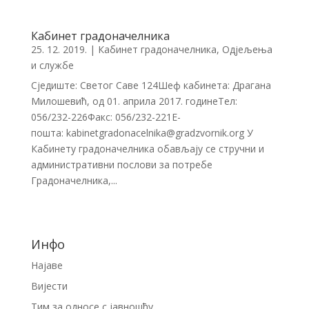
Кабинет градоначелника
25. 12. 2019.
|
Кабинет градоначелника
,
Одјељења
и службе
Сједиште: Светог Саве 124Шеф кабинета: Драгана
Милошевић, од 01. априла 2017. годинеТел:
056/232-226Факс: 056/232-221E-
пошта: kabinetgradonacelnika@gradzvornik.org У
Кабинету градоначелника обављају се стручни и
административни послови за потребе
Градоначелника,...
Инфо
Најаве
Вијести
Тим за односе с јавношћу