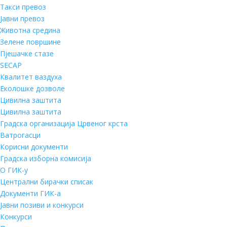
Такси превоз
Јавни превоз
Животна средина
Зелене површине
Пјешачке стазе
SECAP
Квалитет ваздуха
Еколошке дозволе
Цивилна заштита
Цивилна заштита
Градска организација Црвеног крста
Ватрогасци
Корисни документи
Градска изборна комисија
О ГИК-у
Централни бирачки списак
Документи ГИК-а
Јавни позиви и конкурси
Конкурси