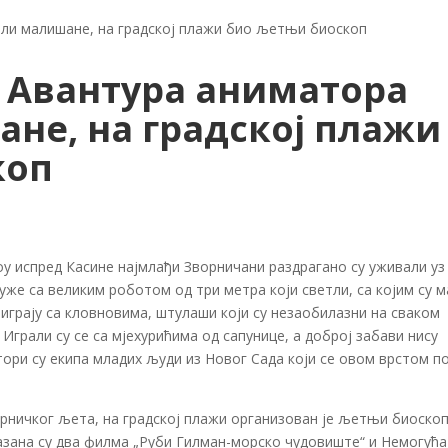
ли малишане, на градској плажи био љетњи биоскоп
 Авантура аниматора
не, на градској плажи
коп
оу испред Касине најмлађи Зворничани раздрагано су уживали уз
уже са великим роботом од три метра који светли, са којим су 
 играју са кловновима, штулаши који су незаобилазни на сваком
Играли су се са мјехурићима од сапунице, а доброј забави нису
ри су екипа младих људи из Новог Сада који се овом врстом п
рничког љета, на градској плажи организован је љетњи биоскоп,
азана су два филма „Руби Гилман-морско чудовиште“ и Немогућа