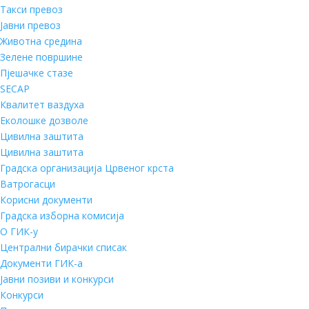
Такси превоз
Јавни превоз
Животна средина
Зелене површине
Пјешачке стазе
SECAP
Квалитет ваздуха
Еколошке дозволе
Цивилна заштита
Цивилна заштита
Градска организација Црвеног крста
Ватрогасци
Корисни документи
Градска изборна комисија
О ГИК-у
Централни бирачки списак
Документи ГИК-а
Јавни позиви и конкурси
Конкурси