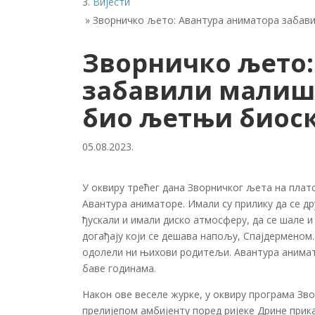
Вијести
»
Зворничко љето: Авантура аниматора забави
Зворничко љето:
забавили малиша
био љетњи биос
05.08.2023.
У оквиру трећег дана Зворничког љета на плат
Авантура аниматоре. Имали су прилику да се др
ђускали и имали диско атмосферу, да се шале и
догађају који се дешава напољу, Спајдерменом. 
одолели ни њихови родитељи. Авантура анимато
баве годинама.
Након ове веселе журке, у оквиру програма Зво
прелијепом амбијенту поред ријеке Дрине прик