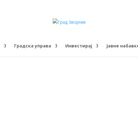
Градска управа
Инвестирај
Јавне набавк