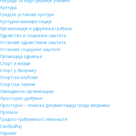
Награде за најуспјешније ученике
Култура
Градске установе културе
Културне манифестације
Организације и удружења грађана
Здравство и социјална заштита
Установе здравствене заштите
Установе социјалне заштите
Промоција здравља
Спорт и млади
Спорт у Зворнику
Спортски клубови
Спортски терени
Омладинске организације
Просторно уређење
Просторно – планска документација града Зворника
Прописи
Градско-грађевинско земљиште
Саобраћај
Паркинг