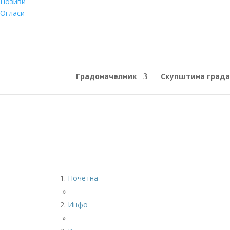
Позиви
Огласи
Градоначелник
Скупштина града
Почетна
»
Инфо
»