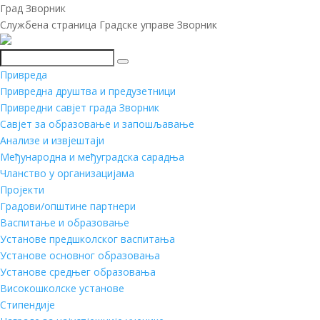
Град Зворник
Службена страница Градске управе Зворник
Претражи
Привреда
Привредна друштва и предузетници
Привредни савјет града Зворник
Савјет за образовање и запошљавање
Анализе и извјештаји
Међународна и међуградска сарадња
Чланство у организацијама
Пројекти
Градови/општине партнери
Васпитање и образовање
Установе предшколског васпитања
Установе основног образовања
Установе средњег образовања
Високошколске установе
Стипендије