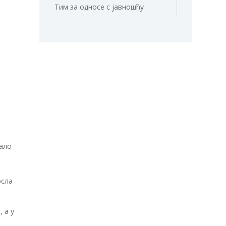
Тим за односе с јавношћу
мало
осла
 а у