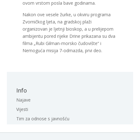
ovom vrstom posla bave godinama.
Nakon ove vesele žurke, u okviru programa
Zvorničkog ljeta, na gradskoj plaži
organizovan je ljetnji bioskop, a u prelijepom
ambijentu pored rijeke Drine prikazana su dva
filma „Rubi Gilman-morsko čudovište“ i
Nemoguća misija 7-odmazda, prvi deo.
Info
Najave
Vijesti
Tim za odnose s javnošću