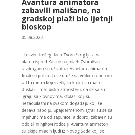
Avantura animatora
zabavili mališane, na
gradskoj plaži bio ljetnji
bioskop
05.08.2023.
U okviru trećeg dana Zvorničkog ljeta na
platou ispred Kasine najmlađi Zvorničani
razdragano su uživali uz Avantura animatore.
Imali su priliku da se druže sa velikim robotom
od tri metra koji svetli, sa kojim su malo
đuskali i imali disko atmosferu, da se šale i
igraju sa klovnovima, štulaši koji su
nezaobilazni na svakom događaju koji se
dešava napolju, Spajdermenom. Igrali su se sa
mjehurićima od sapunice, a dobroj zabavi nisu
odoleli ni njihovi roditelji. Avantura animatori
su ekipa mladih ljudi iz Novog Sada koji se