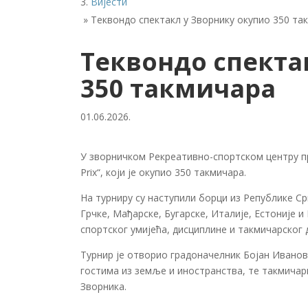
Вијести
»
Теквондо спектакл у Зворнику окупио 350 та
Теквондо спекта
350 такмичара
01.06.2026.
У зворничком Рекреативно-спортском центру пр
Prix“, који је окупио 350 такмичара.
На турниру су наступили борци из Републике Ср
Грчке, Мађарске, Бугарске, Италије, Естоније и
спортског умијећа, дисциплине и такмичарског 
Турнир је отворио градоначелник Бојан Иванов
гостима из земље и иностранства, те такмичар
Зворника.