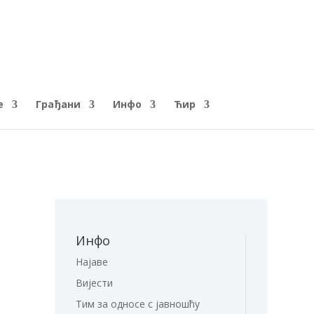
е
Грађани
Инфо
Ћир
Инфо
Најаве
Вијести
Тим за односе с јавношћу