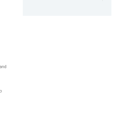
and
во