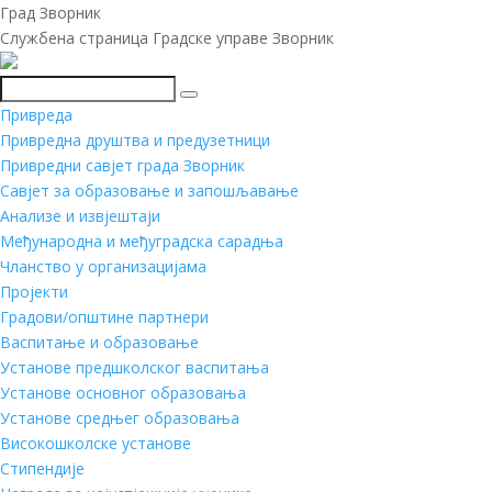
Град Зворник
Службена страница Градске управе Зворник
Претражи
Привреда
Привредна друштва и предузетници
Привредни савјет града Зворник
Савјет за образовање и запошљавање
Анализе и извјештаји
Међународна и међуградска сарадња
Чланство у организацијама
Пројекти
Градови/општине партнери
Васпитање и образовање
Установе предшколског васпитања
Установе основног образовања
Установе средњег образовања
Високошколске установе
Стипендије