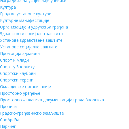
Награде за најуспјешније ученике
Култура
Градске установе културе
Културне манифестације
Организације и удружења грађана
Здравство и социјална заштита
Установе здравствене заштите
Установе социјалне заштите
Промоција здравља
Спорт и млади
Спорт у Зворнику
Спортски клубови
Спортски терени
Омладинске организације
Просторно уређење
Просторно – планска документација града Зворника
Прописи
Градско-грађевинско земљиште
Саобраћај
Паркинг