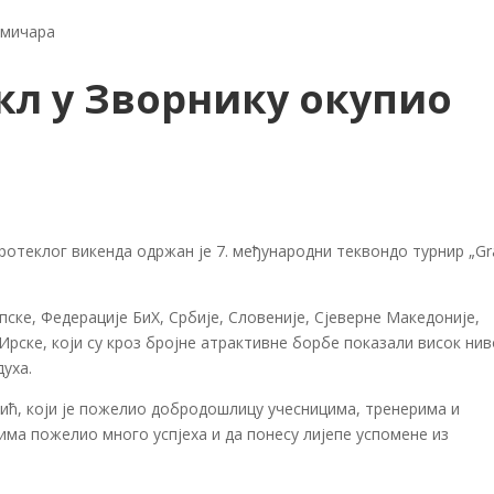
кмичара
кл у Зворнику окупио
отеклог викенда одржан је 7. међународни теквондо турнир „Gr
пске, Федерације БиХ, Србије, Словеније, Сјеверне Македоније,
 Ирске, који су кроз бројне атрактивне борбе показали висок ни
духа.
ић, који је пожелио добродошлицу учесницима, тренерима и
има пожелио много успјеха и да понесу лијепе успомене из