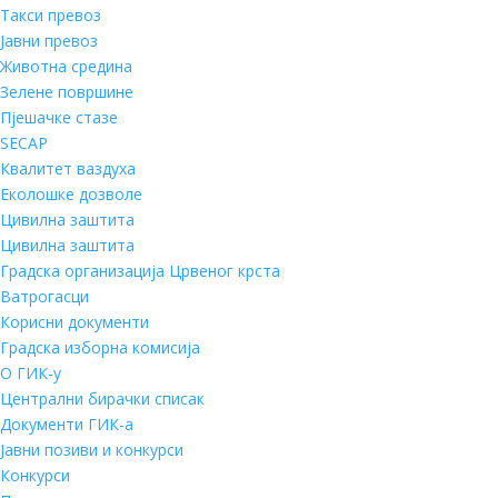
Такси превоз
Јавни превоз
Животна средина
Зелене површине
Пјешачке стазе
SECAP
Квалитет ваздуха
Еколошке дозволе
Цивилна заштита
Цивилна заштита
Градска организација Црвеног крста
Ватрогасци
Корисни документи
Градска изборна комисија
О ГИК-у
Централни бирачки списак
Документи ГИК-а
Јавни позиви и конкурси
Конкурси