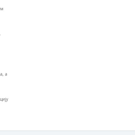
ом
.
а, а
цију