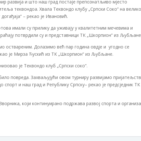
урнир развија и што наш град постаје препознатљиво мјесто
теља теквондоа. Хвала Теквондо клубу „Српски Соко“ на велик
 догађаја“ – рекао је Ивановић.
това имали су прилику да уживају у квалитетним мечевима и
враћају потврдили су и представници ТК „Шкорпион“ из Љубљане
о оствареним. Долазимо већ пар година овдје и угодно се
такао је Мирза Ћускић из ТК „Шкорпион“ из Љубљане.
анизовао је Теквондо клуб „Српски соко“.
 било повреда. Захваљујући овом турниру развијамо пријатељств
 спорт и наш град и Републику Српску– рекао је предсједник ТК
ворника, који континуирано подржава развој спорта и организа