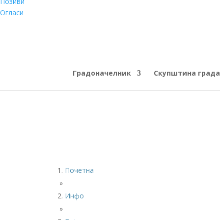
Позиви
Огласи
Градоначелник
Скупштина града
Почетна
»
Инфо
»