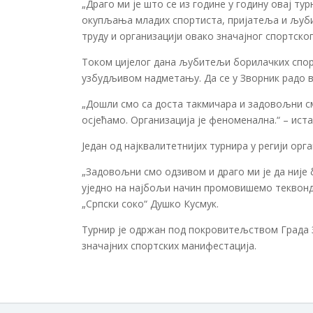
„Драго ми је што се из године у годину овај т
окупљања младих спортиста, пријатеља и љуби
труду и организацији овако значајног спортског
Током цијелог дана љубитељи борилачких спор
узбудљивом надметању. Да се у Зворник радо 
„Дошли смо са доста такмичара и задовољни см
осјећамо. Организација је феноменална.“ – ис
Један од најквалитетнијих турнира у регији орг
„Задовољни смо одзивом и драго ми је да није
уједно на најбољи начин промовишемо теквондо
„Српски соко“ Душко Кусмук.
Турнир је одржан под покровитељством Града З
значајних спортских манифестација.