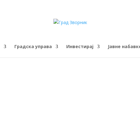
Градска управа
Инвестирај
Јавне набавк