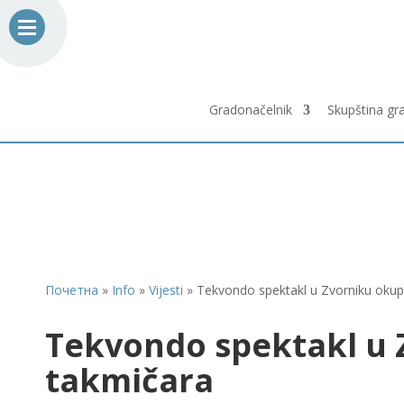
Gradonačelnik
Skupština gr
Почетна
»
Info
»
Vijesti
»
Tekvondo spektakl u Zvorniku okup
Tekvondo spektakl u 
takmičara