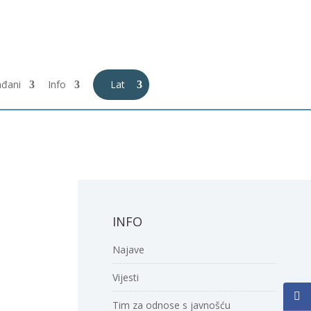
ađani
Info
Lat
INFO
Najave
Vijesti
Tim za odnose s javnošću