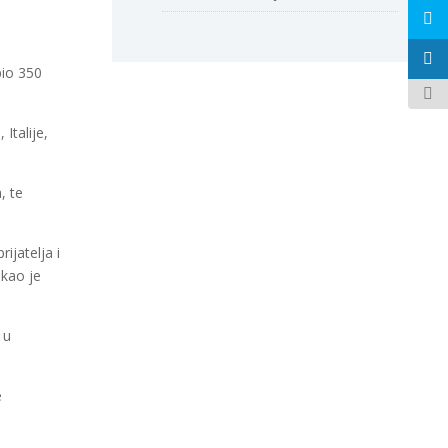
pio 350
Italije,
, te
ijatelja i
ekao je
 u
e