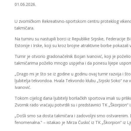
01.06.2026.
U zvorničkom Rekreativno-sportskom centru proteklog vikenda
takmičara.
Na turniru su nastupili borci iz Republike Srpske, Federacije B
Estonije i Irske, koji su kroz brojne atraktivne borbe pokazali
Turnir je otvorio gradonačelnik Bojan Ivanović, koji je poželi
takmičarima poželio mnogo uspjeha i da ponesu lijepe uspom
„Drago mi je što se iz godine u godinu ovaj turnir razvija i št
ljubitelja tekvondoa. Hvala Tekvondo klubu „Srpski Soko“ na 
Ivanović.
Tokom cijelog dana ljubitelji borilačkih sportova imali su pri
Zvornik rado vraćaju potvrdili su i predstavnici TK „Škorpion“ i
„Došli smo sa dosta takmičara i zadovoljni smo ostvarenim. 
fenomenalna.“ – istakao je Mirza Ćuskić iz TK „Škorpion“ iz Lj