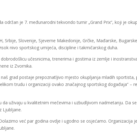
 održan je 7. međunarodni tekvondo turnir „Grand Prix“, koji je oku
iH, Srbije, Slovenije, Sjeverne Makedonije, Grčke, Mađarske, Bugarske, 
 visok nivo sportskog umijeća, discipline i takmičarskog duha.
o dobrodošlicu učesnicima, trenerima i gostima iz zemlje i inostranstva
ene iz Zvornika.
o naš grad postaje prepoznatljivo mjesto okupljanja mladih sportista, pr
velikom trudu i organizaciji ovako značajnog sportskog događaja“ – r
liku da uživaju u kvalitetnim mečevima i uzbudljivom nadmetanju. Da se
z Ljubljane.
Dolazimo već par godina ovdje i ugodno se osjećamo. Organizacija j
ubljane.