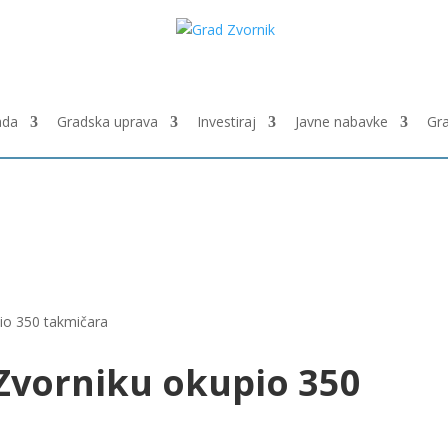
ada
Gradska uprava
Investiraj
Javne nabavke
Gr
io 350 takmičara
Zvorniku okupio 350