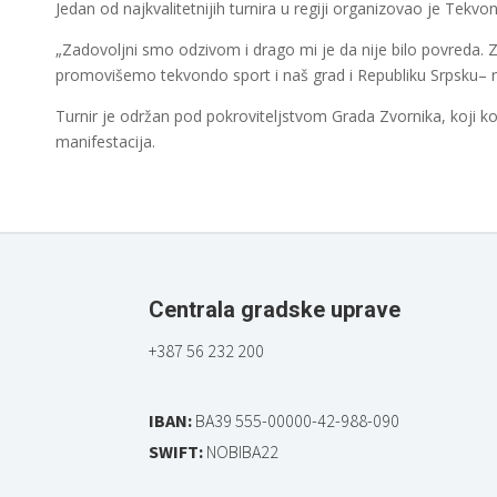
Jedan od najkvalitetnijih turnira u regiji organizovao je Tekvo
„Zadovoljni smo odzivom i drago mi je da nije bilo povreda. Za
promovišemo tekvondo sport i naš grad i Republiku Srpsku– 
Turnir je održan pod pokroviteljstvom Grada Zvornika, koji ko
manifestacija.
Centrala gradske uprave
+387 56 232 200
IBAN:
BA39 555-00000-42-988-090
SWIFT:
NOBIBA22