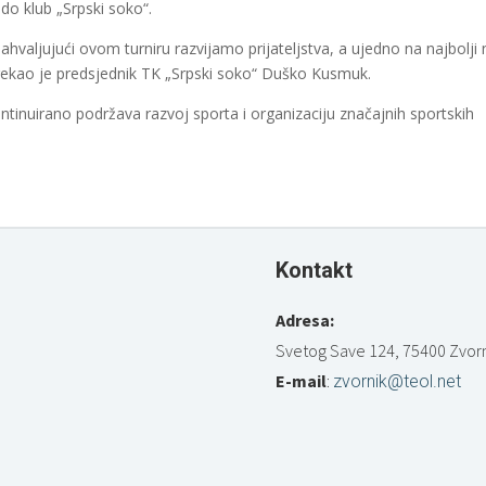
ndo klub „Srpski soko“.
hvaljujući ovom turniru razvijamo prijateljstva, a ujedno na najbolji 
rekao je predsjednik TK „Srpski soko“ Duško Kusmuk.
ntinuirano podržava razvoj sporta i organizaciju značajnih sportskih
Kontakt
Adresa:
Svetog Save 124, 75400 Zvorn
E-mail
:
zvornik@teol.net