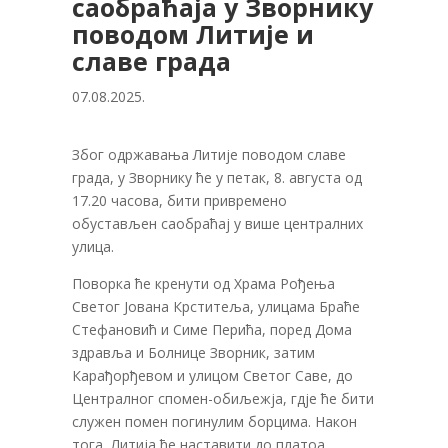
саобраћаја у Зворнику
поводом Литије и
славе града
07.08.2025.
Због одржавања Литије поводом славе
града, у Зворнику ће у петак, 8. августа од
17.20 часова, бити привремено
обустављен саобраћај у више централних
улица.
Поворка ће кренути од Храма Рођења
Светог Јована Крститеља, улицама Браће
Стефановић и Симе Перића, поред Дома
здравља и Болнице Зворник, затим
Карађорђевом и улицом Светог Саве, до
Централног спомен-обиљежја, гдје ће бити
служен помен погинулим борцима. Након
тога, Литија ће наставити до платоа