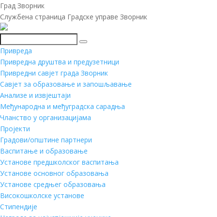
Град Зворник
Службена страница Градске управе Зворник
Претражи
Привреда
Привредна друштва и предузетници
Привредни савјет града Зворник
Савјет за образовање и запошљавање
Анализе и извјештаји
Међународна и међуградска сарадња
Чланство у организацијама
Пројекти
Градови/општине партнери
Васпитање и образовање
Установе предшколског васпитања
Установе основног образовања
Установе средњег образовања
Високошколске установе
Стипендије