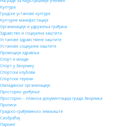
Награде за најуспјешније ученике
Култура
Градске установе културе
Културне манифестације
Организације и удружења грађана
Здравство и социјална заштита
Установе здравствене заштите
Установе социјалне заштите
Промоција здравља
Спорт и млади
Спорт у Зворнику
Спортски клубови
Спортски терени
Омладинске организације
Просторно уређење
Просторно – планска документација града Зворника
Прописи
Градско-грађевинско земљиште
Саобраћај
Паркинг