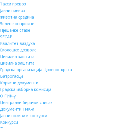
Такси превоз
Јавни превоз
Животна средина
Зелене површине
Пјешачке стазе
SECAP
Квалитет ваздуха
Еколошке дозволе
Цивилна заштита
Цивилна заштита
Градска организација Црвеног крста
Ватрогасци
Корисни документи
Градска изборна комисија
О ГИК-у
Централни бирачки списак
Документи ГИК-а
Јавни позиви и конкурси
Конкурси