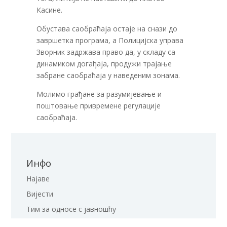
Касине.
Обустава саобраћаја остаје на снази до
завршетка програма, а Полицијска управа
Зворник задржава право да, у складу са
динамиком догађаја, продужи трајање
забране саобраћаја у наведеним зонама.
Молимо грађане за разумијевање и
поштовање привремене регулације
саобраћаја.
Инфо
Најаве
Вијести
Тим за односе с јавношћу