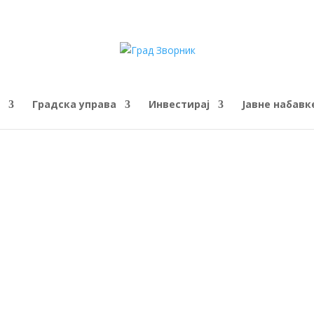
Градска управа
Инвестирај
Јавне набавк