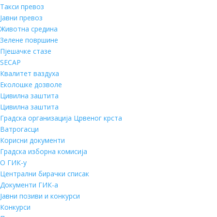
Такси превоз
Јавни превоз
Животна средина
Зелене површине
Пјешачке стазе
SECAP
Квалитет ваздуха
Еколошке дозволе
Цивилна заштита
Цивилна заштита
Градска организација Црвеног крста
Ватрогасци
Корисни документи
Градска изборна комисија
О ГИК-у
Централни бирачки списак
Документи ГИК-а
Јавни позиви и конкурси
Конкурси