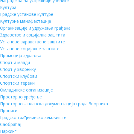
Награде за најуспјешније ученике
Култура
Градске установе културе
Културне манифестације
Организације и удружења грађана
Здравство и социјална заштита
Установе здравствене заштите
Установе социјалне заштите
Промоција здравља
Спорт и млади
Спорт у Зворнику
Спортски клубови
Спортски терени
Омладинске организације
Просторно уређење
Просторно – планска документација града Зворника
Прописи
Градско-грађевинско земљиште
Саобраћај
Паркинг