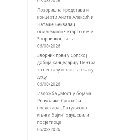
07/08/2026
Позоришна представа и
концерти Аните Алексић и
Наташе Беквалац
обиљежили четврто вече
Зворничког љета
06/08/2026
Зворник први у Српској
добија канцеларију Центра
за несталу и злостављану
децу
06/08/2026
Изложба „Мост у бојама
Републике Српске“ и
представа „Патуљкова
књига бајки“ одушевили
посјетиоце
05/08/2026