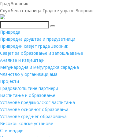
Град Зворник
Службена страница Градске управе Зворник
Претражи
Привреда
Привредна друштва и предузетници
Привредни савјет града Зворник
Савјет за образовање и запошљавање
Анализе и извјештаји
Међународна и међуградска сарадња
Чланство у организацијама
Пројекти
Градови/општине партнери
Васпитање и образовање
Установе предшколског васпитања
Установе основног образовања
Установе средњег образовања
Високошколске установе
Стипендије