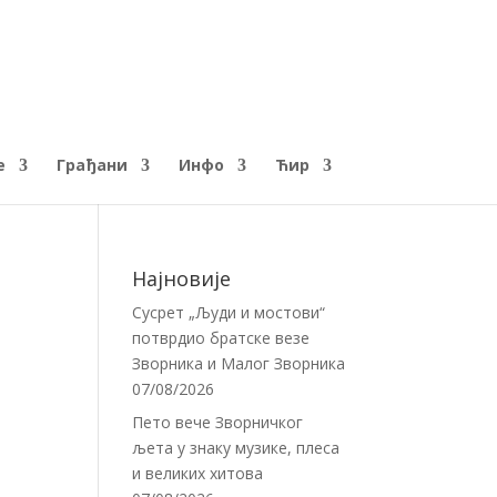
е
Грађани
Инфо
Ћир
Најновије
Сусрет „Људи и мостови“
потврдио братске везе
Зворника и Малог Зворника
07/08/2026
Пето вече Зворничког
љета у знаку музике, плеса
и великих хитова