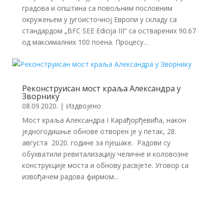
градова и општина са повољним пословним
окружењем у југоисточној Европи у складу са
стандардом „BFC SEE Edicija III“ са остварених 90.67
од максималних 100 поена. Процесу...
Реконструисан мост краља Александра у
Зворнику
08.09.2020.
|
Издвојено
Мост краља Александра I Карађорђевића, након
једногодишње обнове отворен је у петак, 28.
августа 2020. године за пјешаке. Радови су
обухватили ревитализацију челичне и коловозне
конструкције моста и обнову расвјете. Уговор са
извођачем радова фирмом...