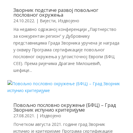
Зворник подстиче развој повољног
пословног окружења
24.10.2022.
|
Вијести
,
Издвојено
На недавно одржаној конференцији „Партнерство
за конкурентан регион“ у Дубровнику
представницима Града Зворника уручена је награда
у оквиру Програма сертификације повољног
пословног окружења у Југоисточној Европи (БФЦ
СЕЕ). Према ријечима Драгане Милошевић,
шефице...
Повољно пословно окружење (БФЦ) – Град
Зворник испунио критеријуме
27.08.2021.
|
Издвојено
Почетком августа 2021. године град Зворник
испунио је критеријуме Програма сертификације