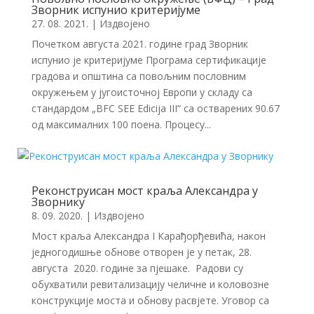
Зворник испунио критеријуме
27. 08. 2021.
|
Издвојено
Почетком августа 2021. године град Зворник
испунио је критеријуме Програма сертификације
градова и општина са повољним пословним
окружењем у југоисточној Европи у складу са
стандардом „BFC SEE Edicija III“ са остварених 90.67
од максималних 100 поена. Процесу...
Реконструисан мост краља Александра у
Зворнику
8. 09. 2020.
|
Издвојено
Мост краља Александра I Карађорђевића, након
једногодишње обнове отворен је у петак, 28.
августа 2020. године за пјешаке. Радови су
обухватили ревитализацију челичне и коловозне
конструкције моста и обнову расвјете. Уговор са