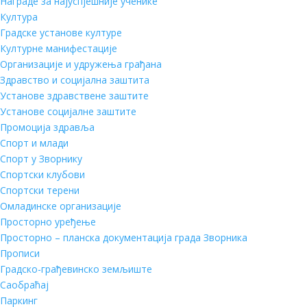
Награде за најуспјешније ученике
Култура
Градске установе културе
Културне манифестације
Организације и удружења грађана
Здравство и социјална заштита
Установе здравствене заштите
Установе социјалне заштите
Промоција здравља
Спорт и млади
Спорт у Зворнику
Спортски клубови
Спортски терени
Омладинске организације
Просторно уређење
Просторно – планска документација града Зворника
Прописи
Градско-грађевинско земљиште
Саобраћај
Паркинг