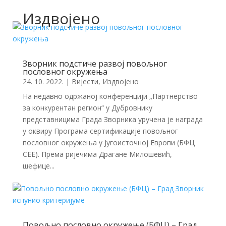
Издвојено
Зворник подстиче развој повољног
пословног окружења
24. 10. 2022.
|
Вијести
,
Издвојено
На недавно одржаној конференцији „Партнерство
за конкурентан регион“ у Дубровнику
представницима Града Зворника уручена је награда
у оквиру Програма сертификације повољног
пословног окружења у Југоисточној Европи (БФЦ
СЕЕ). Према ријечима Драгане Милошевић,
шефице...
Повољно пословно окружење (БФЦ) – Град