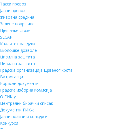
Такси превоз
Јавни превоз
Животна средина
Зелене површине
Пјешачке стазе
SECAP
Квалитет ваздуха
Еколошке дозволе
Цивилна заштита
Цивилна заштита
Градска организација Црвеног крста
Ватрогасци
Корисни документи
Градска изборна комисија
О ГИК-у
Централни бирачки списак
Документи ГИК-а
Јавни позиви и конкурси
Конкурси