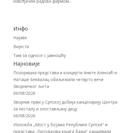
извођачем радова фирмом...
Инфо
Најаве
Вијести
Тим за односе с јавношћу
Најновије
Позоришна представа и концерти Аните Алексић и
Наташе Беквалац обиљежили четврто вече
Зворничког љета
06/08/2026
Зворник први у Српској добија канцеларију Центра
за несталу и злостављану децу
06/08/2026
Изложба „Мост у бојама Републике Српске“ и
представа „Патуљкова књига бајки“ одушевили