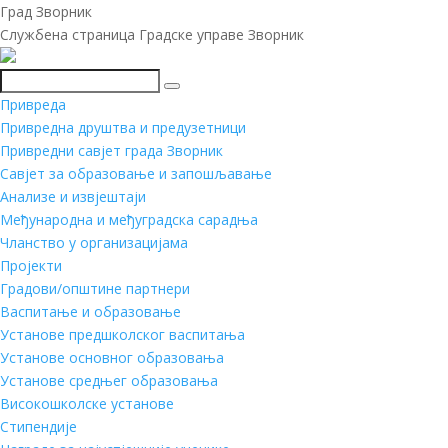
Град Зворник
Службена страница Градске управе Зворник
Претражи
Привреда
Привредна друштва и предузетници
Привредни савјет града Зворник
Савјет за образовање и запошљавање
Анализе и извјештаји
Међународна и међуградска сарадња
Чланство у организацијама
Пројекти
Градови/општине партнери
Васпитање и образовање
Установе предшколског васпитања
Установе основног образовања
Установе средњег образовања
Високошколске установе
Стипендије