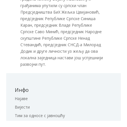
грађанима упутили су српски члан
Предсједништва БиХ Жељка Цвијановић,
предсједник Републике Српске Синиша
Каран, предсједник Владе Републике
Српске Саво Минић, предсједник Народне
скупштине Републике Српске Ненад
Стевандић, предсједник СНСД-а Милорад
Додик и друге личности уз жељу да ова
локална заједница настави још успјешнији
развојни пут.
Инфо
Најаве
Вијести
Тим за односе с јавношћу