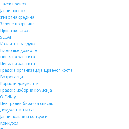
Такси превоз
Јавни превоз
Животна средина
Зелене површине
Пјешачке стазе
SECAP
Квалитет ваздуха
Еколошке дозволе
Цивилна заштита
Цивилна заштита
Градска организација Црвеног крста
Ватрогасци
Корисни документи
Градска изборна комисија
О ГИК-у
Централни бирачки списак
Документи ГИК-а
Јавни позиви и конкурси
Конкурси