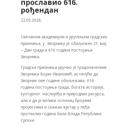
прославио 616.
рођендан
22.05.2026.
Свечаном академијом и уручењем градских
признања, у Зворнику je обиљежен 21. мај
– Дан града и 616 година постојања
Зворника.
Градска признања уручио је градоначелник
Зворника Бојан Ивановић, истичући да
Зворник ове године обиљежава 616
година постојања града, богате историје,
културног наслијеђа и природних ресурса,
aли и да је велики ослонац бројним
пројектима и снажан вјетар у леђа
протеклих година била Влада Републике
Српске.