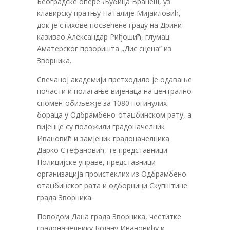
Београдске опере Љубица Вранеш, уз
клавирску пратњу Наталије Мијаиловић,
док је стихове посвећене граду на Дрини
казивао Александар Риђошић, глумац
Аматерског позоришта „Дис сцена“ из
Зворника.
Свечаној академији претходило је одавање
почасти и полагање вијенаца на централно
спомен-обиљежје за 1080 погинулих
бораца у Одбрамбено-отаџбинском рату, а
вијенце су положили градоначелник
Ивановић и замјеник градоначелника
Дарко Стефановић, те представници
Полицијске управе, представници
организација проистеклих из Одбрамбено-
отаџбинског рата и одборници Скупштине
града Зворника.
Поводом Дана града Зворника, честитке
градоначелнику Бојану Ивановићу и