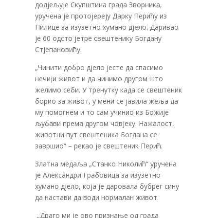
додјељује Скупштина града Зворника,
уручена је протојереју Дарку Перићу из
Пилице за изузетно хумано дјело. Даривао
је 60 одсто јетре свештенику Богдану
Стјепановићу.
„Чинити добро дјело јесте да спасимо
нечији живот и да чинимо другом што
желимо себи. У тренутку када се свештеник
борио за живот, у мени се јавила жеља да
му помогнем и то сам учинио из Божије
љубави према другом човјеку. Нажалост,
животни пут свештеника Богдана се
завршио“ – рекао је свештеник Перић.
Златна медаља „Станко Николић“ уручена
је Александри Грабовица за изузетно
хумано дјело, која је даровала бубрег сину
да настави да води нормалан живот.
„Драго ми је ово признање од града