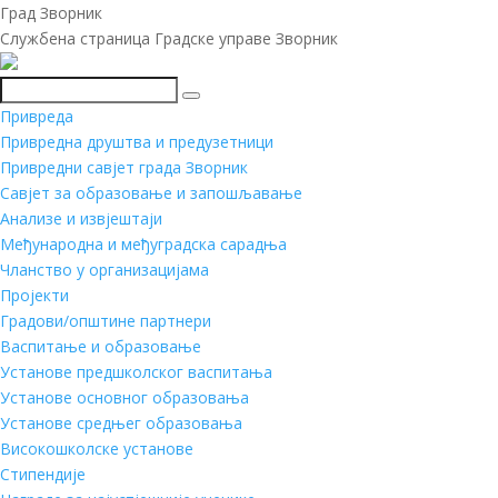
Град Зворник
Службена страница Градске управе Зворник
Претражи
Привреда
Привредна друштва и предузетници
Привредни савјет града Зворник
Савјет за образовање и запошљавање
Анализе и извјештаји
Међународна и међуградска сарадња
Чланство у организацијама
Пројекти
Градови/општине партнери
Васпитање и образовање
Установе предшколског васпитања
Установе основног образовања
Установе средњег образовања
Високошколске установе
Стипендије