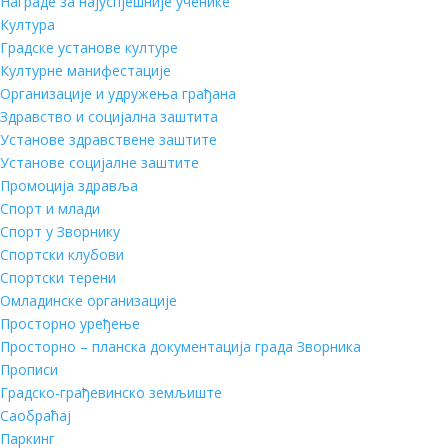
Награде за најуспјешније ученике
Култура
Градске установе културе
Културне манифестације
Организације и удружења грађана
Здравство и социјална заштита
Установе здравствене заштите
Установе социјалне заштите
Промоција здравља
Спорт и млади
Спорт у Зворнику
Спортски клубови
Спортски терени
Омладинске организације
Просторно уређење
Просторно – планска документација града Зворника
Прописи
Градско-грађевинско земљиште
Саобраћај
Паркинг