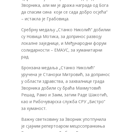
Зворника, али ми је дража награда од Бога
да спасим сина који се сада добро осјећа“
– истакла је Грабовица.
Сребрну медаљу „Станко Николић“ добилии
су Новица Мотика, за допринос развоју
локалне заједнице, и Међународни форум
солидарности – ЕМАУС, за хуманитарни
рад.
Бронзана медаља „Станко Николић“
уручена је Станојки Митровић, за допринос
у области здравства, а захвалнице града
Зворника добили су браћа Махмутовић
Решад, Рамо и Заим, затим Раде Шакотић,
као и Рибочуварска служба СРУ „Бистро“
за хуманост.
Важну светковину за Зворник употпунила
је сјајним репертоаром мецосопранкиња