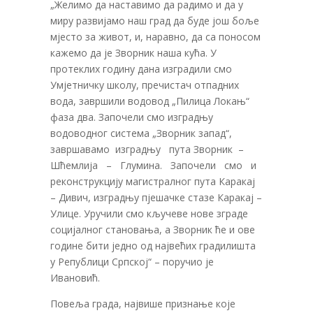
„Желимо да наставимо да радимо и да у
миру развијамо наш град да буде још боље
мјесто за живот, и, наравно, да са поносом
кажемо да је Зворник наша кућа. У
протеклих годину дана изградили смо
Умјетничку школу, пречистач отпадних
вода, завршили водовод „Пилица Локањ“
фаза два. Започели смо изградњу
водоводног система „Зворник запад“,
завршавамо изградњу пута Зворник –
Шћемлија – Глумина. Започели смо и
реконструкцију магистралног пута Каракај
– Дивич, изградњу пјешачке стазе Каракај –
Улице. Уручили смо кључеве нове зграде
социјалног становања, а Зворник ће и ове
године бити једно од највећих градилишта
у Републици Српској“ – поручио је
Ивановић.
Повеља града, највише признање које