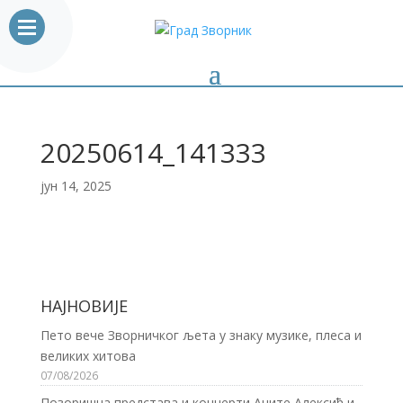
20250614_141333
јун 14, 2025
НАЈНОВИЈЕ
Пето вече Зворничког љета у знаку музике, плеса и
великих хитова
07/08/2026
Позоришна представа и концерти Аните Алексић и