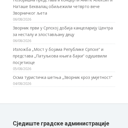
Наташе Беквалац обиљежили четврто вече
Зворничког љета
06/08/2026
Зворник први у Српској добија канцеларију Центра
за несталу и злостављану децу
06/08/2026
Изложба „Мост у бојама Републике Српске“ и
представа „Патуљкова књига бајки“ одушевили
посјетиоце
05/08/2026
Осма туристичка шетња „Зворник кроз умјетност“
04/08/2026
Сједиште градске администрације