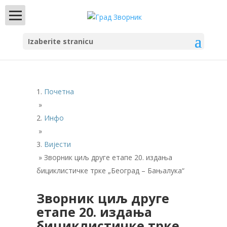
Izaberite stranicu
Почетна
»
Инфо
»
Вијести
»
Зворник циљ друге етапе 20. издања
бициклистичке трке „Београд – Бањалука“
Зворник циљ друге
етапе 20. издања
бициклистичке трке