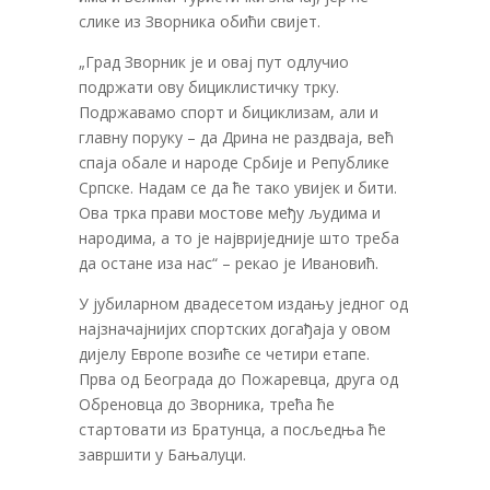
слике из Зворника обићи свијет.
„Град Зворник је и овај пут одлучио
подржати ову бициклистичку трку.
Подржавамо спорт и бициклизам, али и
главну поруку – да Дрина не раздваја, већ
спаја обале и народе Србије и Републике
Српске. Надам се да ће тако увијек и бити.
Ова трка прави мостове међу људима и
народима, а то је највриједније што треба
да остане иза нас“ – рекао је Ивановић.
У јубиларном двадесетом издању једног од
најзначајнијих спортских догађаја у овом
дијелу Европе возиће се четири етапе.
Прва од Београда до Пожаревца, друга од
Обреновца до Зворника, трећа ће
стартовати из Братунца, а посљедња ће
завршити у Бањалуци.