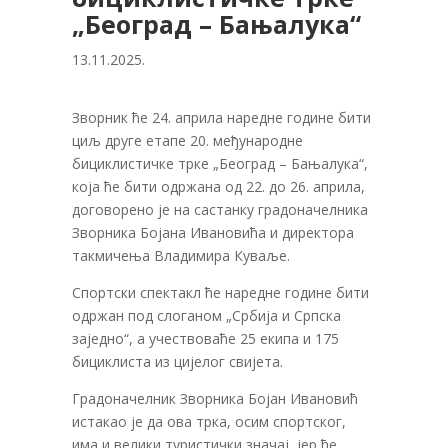
„Београд – Бањалука“
13.11.2025.
Зворник ће 24. априла наредне године бити
циљ друге етапе 20. међународне
бициклистичке трке „Београд – Бањалука“,
која ће бити одржана од 22. до 26. априла,
договорено је на састанку градоначелника
Зворника Бојана Ивановића и директора
такмичења Владимира Куваље.
Спортски спектакл ће наредне године бити
одржан под слоганом „Србија и Српска
заједно“, а учествоваће 25 екипа и 175
бициклиста из цијелог свијета.
Градоначелник Зворника Бојан Ивановић
истакао је да ова трка, осим спортског,
има и велики туристички значај, јер ће