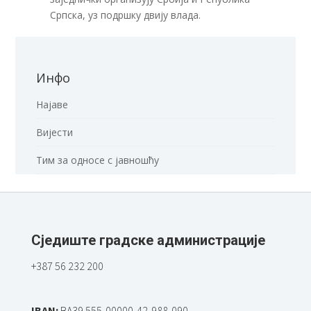
Српска, уз подршку двију влада.
Инфо
Најаве
Вијести
Тим за односе с јавношћу
Сједиште градске администрације
+387 56 232 200
IBAN:
BA39 555-00000-42-988-090