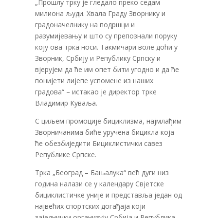
„Прошлу трку је гледало преко седам
милиона људи. Хвала Граду Зворнику и
градоначелнику на подршци и
разумијевању и што су препознали поруку
коју ова трка носи. Такмичари воле доћи у
Зворник, Србију и Републику Српску и
вјерујем да ће им опет бити угодно и да ће
понијети лијепе успомене из наших
градова“ – истакао је директор трке
Владимир Куваља.
С циљем промоције бициклизма, најмлађим
Зворничанима биће уручена бицикла која
ће обезбиједити Бициклистички савез
Републике Српске.
Трка „Београд – Бањалука“ већ дуги низ
година налази се у календару Свјетске
бициклистичке уније и представља један од
највећих спортских догађаја који
заједнички организују Србија и Република