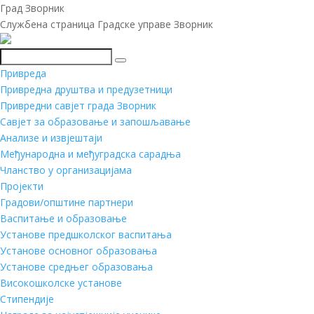
Град Зворник
Службена страница Градске управе Зворник
Претражи
Привреда
Привредна друштва и предузетници
Привредни савјет града Зворник
Савјет за образовање и запошљавање
Анализе и извјештаји
Међународна и међуградска сарадња
Чланство у организацијама
Пројекти
Градови/општине партнери
Васпитање и образовање
Установе предшколског васпитања
Установе основног образовања
Установе средњег образовања
Високошколске установе
Стипендије