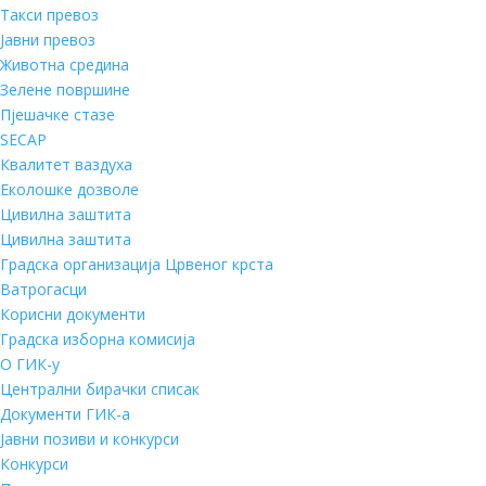
Такси превоз
Јавни превоз
Животна средина
Зелене површине
Пјешачке стазе
SECAP
Квалитет ваздуха
Еколошке дозволе
Цивилна заштита
Цивилна заштита
Градска организација Црвеног крста
Ватрогасци
Корисни документи
Градска изборна комисија
О ГИК-у
Централни бирачки списак
Документи ГИК-а
Јавни позиви и конкурси
Конкурси