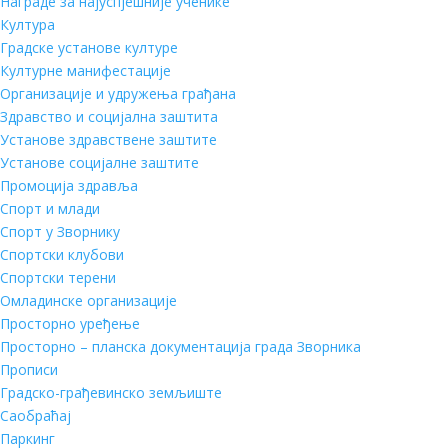
Награде за најуспјешније ученике
Култура
Градске установе културе
Културне манифестације
Организације и удружења грађана
Здравство и социјална заштита
Установе здравствене заштите
Установе социјалне заштите
Промоција здравља
Спорт и млади
Спорт у Зворнику
Спортски клубови
Спортски терени
Омладинске организације
Просторно уређење
Просторно – планска документација града Зворника
Прописи
Градско-грађевинско земљиште
Саобраћај
Паркинг