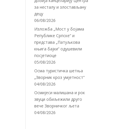
добија канцеларију Центра
за несталу и злостављану
децу
06/08/2026
Изложба „Мост у бојама
Републике Српске“ и
представа „Патуљкова
књига бајки“ одушевили
посјетиоце
05/08/2026
Осма туристичка шетња
„Зворник кроз умјетност“
04/08/2026
Осмијеси малишана и рок
звуци обиљежили друго
вече Зворничког љета
04/08/2026