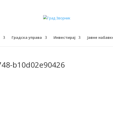
Градска управа
Инвестирај
Јавне набавк
b748-b10d02e90426