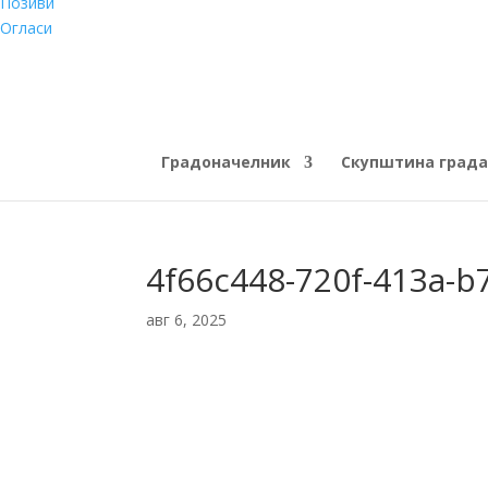
Позиви
Огласи
Градоначелник
Скупштина града
4f66c448-720f-413a-
авг 6, 2025