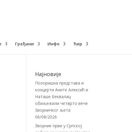
е
Грађани
Инфо
Ћир
Најновије
Позоришна представа и
концерти Аните Алексић и
Наташе Беквалац
обиљежили четврто вече
Зворничког љета
06/08/2026
Зворник први у Српској