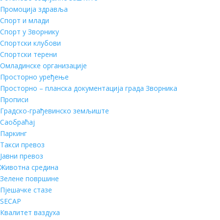
Промоција здравља
Спорт и млади
Спорт у Зворнику
Спортски клубови
Спортски терени
Омладинске организације
Просторно уређење
Просторно – планска документација града Зворника
Прописи
Градско-грађевинско земљиште
Саобраћај
Паркинг
Такси превоз
Јавни превоз
Животна средина
Зелене површине
Пјешачке стазе
SECAP
Квалитет ваздуха