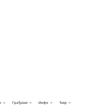
е
Грађани
Инфо
Ћир