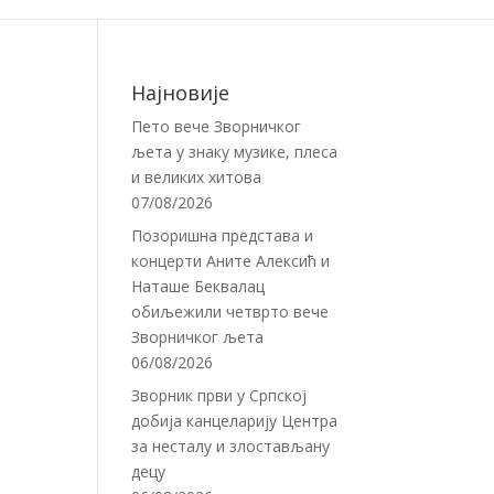
Најновије
Пето вече Зворничког
љета у знаку музике, плеса
и великих хитова
07/08/2026
Позоришна представа и
концерти Аните Алексић и
Наташе Беквалац
обиљежили четврто вече
Зворничког љета
06/08/2026
Зворник први у Српској
добија канцеларију Центра
за несталу и злостављану
децу