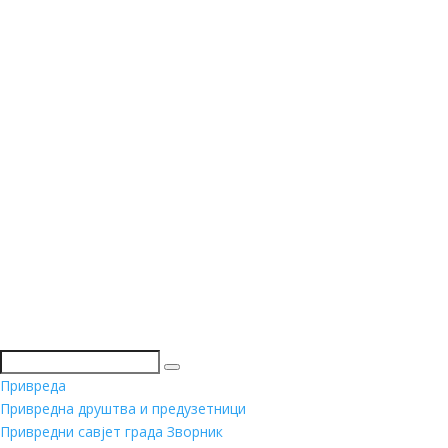
Претражи
Привреда
Привредна друштва и предузетници
Привредни савјет града Зворник