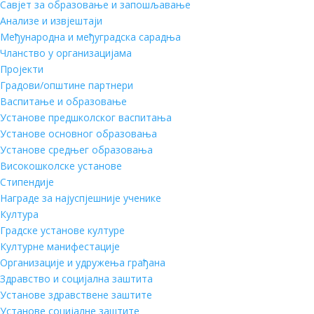
Савјет за образовање и запошљавање
Анализе и извјештаји
Међународна и међуградска сарадња
Чланство у организацијама
Пројекти
Градови/општине партнери
Васпитање и образовање
Установе предшколског васпитања
Установе основног образовања
Установе средњег образовања
Високошколске установе
Стипендије
Награде за најуспјешније ученике
Култура
Градске установе културе
Културне манифестације
Организације и удружења грађана
Здравство и социјална заштита
Установе здравствене заштите
Установе социјалне заштите