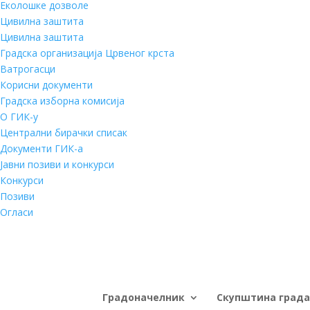
Еколошке дозволе
Цивилна заштита
Цивилна заштита
Градска организација Црвеног крста
Ватрогасци
Корисни документи
Градска изборна комисија
О ГИК-у
Централни бирачки списак
Документи ГИК-а
Јавни позиви и конкурси
Конкурси
Позиви
Огласи
Градоначелник
Скупштина града