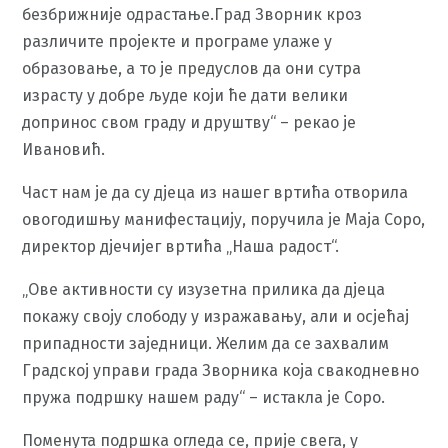
безбрижније одрастање.Град Зворник кроз
различите пројекте и програме улаже у
образовање, а то је предуслов да они сутра
израсту у добре људе који ће дати велики
допринос свом граду и друштву“ – рекао је
Ивановић.
Част нам је да су дјеца из нашег вртића отворила
овогодишњу манифестацију, поручила је Маја Соро,
директор дјечијег вртића „Наша радост“.
„Ове активности су изузетна прилика да дјеца
покажу своју слободу у изражавању, али и осјећај
припадности заједници. Желим да се захвалим
Градској управи града Зворника која свакодневно
пружа подршку нашем раду“ – истакла је Соро.
Поменута подршка огледа се, прије свега, у