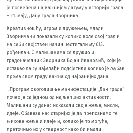
је посвећена најважнијем датуму у историји града
– 21. мају, Дану града Зворника.
Креативношћу, игром и дружењем, млади
Зворничани показали су колико воле свој град и
на себи својствен начин честитали му 615.
рођендан. С малишанима се дружио и
градоначелник Зворника Бојан Ивановић, који је
истакао да су најмлађи подсјетили колико је љубав
према свом граду важна од најранијих дана.
„Програм овогодишње манифестације „Дан града“
почео је са једном од најљепших активности.
Малишани су данас исказали своје жеље, мисли,
идеје. Обавеза нас старијих је да препознамо те
њихове жеље и идеје и, колико је то могуће,
преточимо их у стварност како би имали