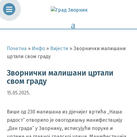
Почетна
»
Инфо
»
Вијести
»
Зворнички малишани
цртали свом граду
Зворнички малишани цртали
свом граду
15.05.2025.
Више од 230 малишана из дјечијег вртића „Наша
радост“ отворило је овогодишњу манифестацију
„Дан града“ у Зворнику, исписујући поруке и
цртеже на главној градској улици. Манифестација