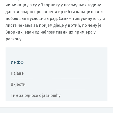
чињеници да су у Зворнику у посљедњих годину
дана значајно проширени вртићки капацитети и
побољшани услови за рад. Самим тим укинуте су и
листе чекања за пријем дјеце у вртић, по чему је
Зворник један од најпозитивнијих примјера у
региону.
ИНФО
Најаве
Вијести
Тим за односе с јавношћу