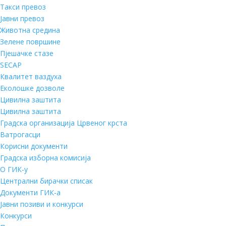
Такси превоз
Јавни превоз
Животна средина
Зелене површине
Пјешачке стазе
SECAP
Квалитет ваздуха
Еколошке дозволе
Цивилна заштита
Цивилна заштита
Градска организација Црвеног крста
Ватрогасци
Корисни документи
Градска изборна комисија
О ГИК-у
Централни бирачки списак
Документи ГИК-а
Јавни позиви и конкурси
Конкурси