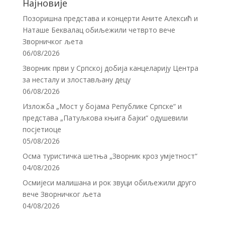
Најновије
Позоришна представа и концерти Аните Алексић и
Наташе Беквалац обиљежили четврто вече
Зворничког љета
06/08/2026
Зворник први у Српској добија канцеларију Центра
за несталу и злостављану децу
06/08/2026
Изложба „Мост у бојама Републике Српске“ и
представа „Патуљкова књига бајки“ одушевили
посјетиоце
05/08/2026
Осма туристичка шетња „Зворник кроз умјетност“
04/08/2026
Осмијеси малишана и рок звуци обиљежили друго
вече Зворничког љета
04/08/2026