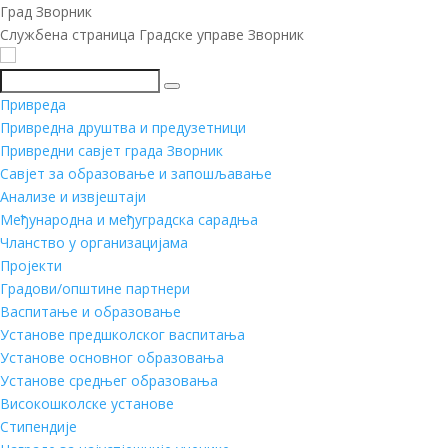
Град Зворник
Службена страница Градске управе Зворник
Претражи
Привреда
Привредна друштва и предузетници
Привредни савјет града Зворник
Савјет за образовање и запошљавање
Анализе и извјештаји
Међународна и међуградска сарадња
Чланство у организацијама
Пројекти
Градови/општине партнери
Васпитање и образовање
Установе предшколског васпитања
Установе основног образовања
Установе средњег образовања
Високошколске установе
Стипендије