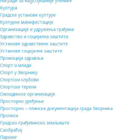
Награде за најуспјешније ученике
Култура
Градске установе културе
Културне манифестације
Организације и удружења грађана
Здравство и социјална заштита
Установе здравствене заштите
Установе социјалне заштите
Промоција здравља
Спорт и млади
Спорт у Зворнику
Спортски клубови
Спортски терени
Омладинске организације
Просторно уређење
Просторно – планска документација града Зворника
Прописи
Градско-грађевинско земљиште
Саобраћај
Паркинг