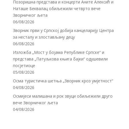
Позоришна представа и концерти Аните Алексић и
Наташе Беквалац обиљежили четврто вече
Зворничког љета
06/08/2026
Зворник први у Српској добија канцеларију Центра
за несталу и злостављану децу
06/08/2026
Изложба „Мост у бојама Републике Српске“ и
представа „Патуљкова књига бајки“ одушевили
посјетиоце
05/08/2026
Осма туристичка шетња „Зворник кроз умјетност“
04/08/2026
Осмијеси малишана и рок звуци обиљежили друго
вече Зворничког љета
04/08/2026