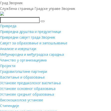
Град Зворник
Службена страница Градске управе Зворник
Претражи
Привреда
Привредна друштва и предузетници
Привредни савјет града Зворник
Савјет за образовање и запошљавање
Анализе и извјештаји
Међународна и међуградска сарадња
Чланство у организацијама
Пројекти
Градови/општине партнери
Васпитање и образовање
Установе предшколског васпитања
Установе основног образовања
Установе средњег образовања
Високошколске установе
Стипендије