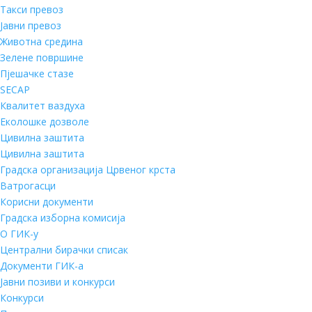
Такси превоз
Јавни превоз
Животна средина
Зелене површине
Пјешачке стазе
SECAP
Квалитет ваздуха
Еколошке дозволе
Цивилна заштита
Цивилна заштита
Градска организација Црвеног крста
Ватрогасци
Корисни документи
Градска изборна комисија
О ГИК-у
Централни бирачки списак
Документи ГИК-а
Јавни позиви и конкурси
Конкурси