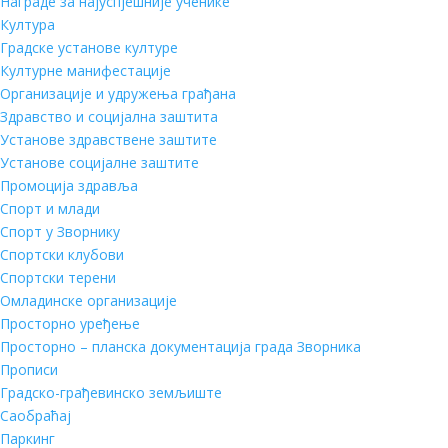
Награде за најуспјешније ученике
Култура
Градске установе културе
Културне манифестације
Организације и удружења грађана
Здравство и социјална заштита
Установе здравствене заштите
Установе социјалне заштите
Промоција здравља
Спорт и млади
Спорт у Зворнику
Спортски клубови
Спортски терени
Омладинске организације
Просторно уређење
Просторно – планска документација града Зворника
Прописи
Градско-грађевинско земљиште
Саобраћај
Паркинг