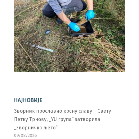
НАЈНОВИЈЕ
Зворник прославио крсну славу – Свету
Петку Трнову, „YU група“ затворила
„Зворничко љето“
09/08/2026