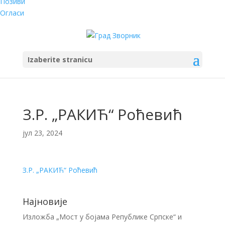
Позиви
Огласи
Izaberite stranicu
З.Р. „РАКИЋ“ Роћевић
јул 23, 2024
З.Р. „РАКИЋ“ Роћевић
Најновије
Изложба „Мост у бојама Републике Српске“ и