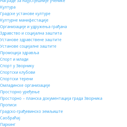
Награде за најуспјешније ученике
Култура
Градске установе културе
Културне манифестације
Организације и удружења грађана
Здравство и социјална заштита
Установе здравствене заштите
Установе социјалне заштите
Промоција здравља
Спорт и млади
Спорт у Зворнику
Спортски клубови
Спортски терени
Омладинске организације
Просторно уређење
Просторно – планска документација града Зворника
Прописи
Градско-грађевинско земљиште
Саобраћај
Паркинг