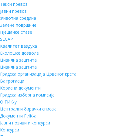
Такси превоз
Јавни превоз
Животна средина
Зелене површине
Пјешачке стазе
SECAP
Квалитет ваздуха
Еколошке дозволе
Цивилна заштита
Цивилна заштита
Градска организација Црвеног крста
Ватрогасци
Корисни документи
Градска изборна комисија
О ГИК-у
Централни бирачки списак
Документи ГИК-а
Јавни позиви и конкурси
Конкурси