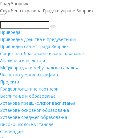
Град Зворник
Службена страница Градске управе Зворник
Претражи
Привреда
Привредна друштва и предузетници
Привредни савјет града Зворник
Савјет за образовање и запошљавање
Анализе и извјештаји
Међународна и међуградска сарадња
Чланство у организацијама
Пројекти
Градови/општине партнери
Васпитање и образовање
Установе предшколског васпитања
Установе основног образовања
Установе средњег образовања
Високошколске установе
Стипендије