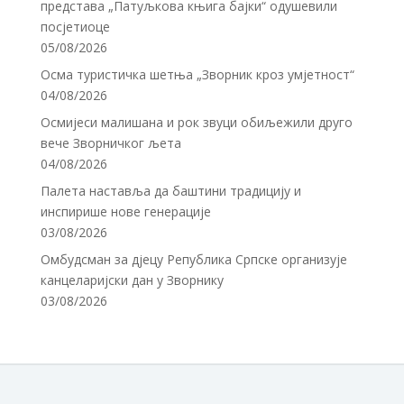
представа „Патуљкова књига бајки“ одушевили
посјетиоце
05/08/2026
Осма туристичка шетња „Зворник кроз умјетност“
04/08/2026
Осмијеси малишана и рок звуци обиљежили друго
вече Зворничког љета
04/08/2026
Палета наставља да баштини традицију и
инспирише нове генерације
03/08/2026
Омбудсман за дјецу Република Српске организује
канцеларијски дан у Зворнику
03/08/2026