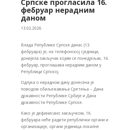
Српске прогласила 16.
фебруар нерадним
даном
13.02.2026.
Влада Републике Српске данас (13.
фебруара) је, на телефонској сједници,
донијела закључак којим се понедјељак, 16.
фебруар, проглашава нерадним даном у
Републици Српској.
Одлука о нерадном дану донесена је
поводом обиљежавања Сретења – Дана
државности Републике Србије и Дана
државности Републике Српске.
Како је дефинисано закључком, 16.
фебруара неће радити републички органи и
организације, органи јединица локалне