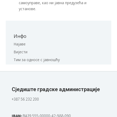
самоуправе, као ни јавна предузећа и
установе.
Инфо
Најаве
Вијести
Тим за односе с јавношћу
Сједиште градске администрације
+387 56 232 200
IBAN:
BA39 555-00000-42-988-090