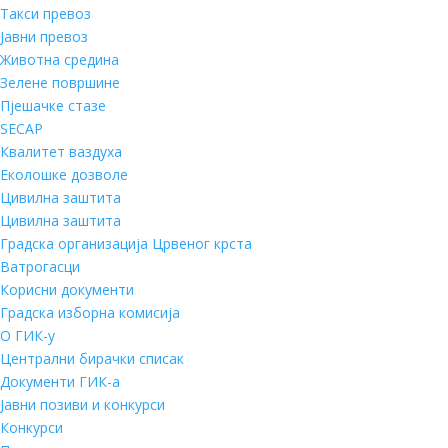
Такси превоз
Јавни превоз
Животна средина
Зелене површине
Пјешачке стазе
SECAP
Квалитет ваздуха
Еколошке дозволе
Цивилна заштита
Цивилна заштита
Градска организација Црвеног крста
Ватрогасци
Корисни документи
Градска изборна комисија
О ГИК-у
Централни бирачки списак
Документи ГИК-а
Јавни позиви и конкурси
Конкурси