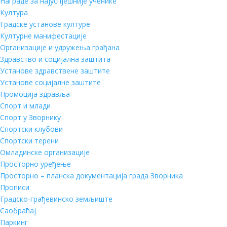
Награде за најуспјешније ученике
Култура
Градске установе културе
Културне манифестације
Организације и удружења грађана
Здравство и социјална заштита
Установе здравствене заштите
Установе социјалне заштите
Промоција здравља
Спорт и млади
Спорт у Зворнику
Спортски клубови
Спортски терени
Омладинске организације
Просторно уређење
Просторно – планска документација града Зворника
Прописи
Градско-грађевинско земљиште
Саобраћај
Паркинг