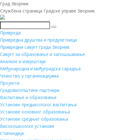
Град Зворник
Службена страница Градске управе Зворник
Претражи
Привреда
Привредна друштва и предузетници
Привредни савјет града Зворник
Савјет за образовање и запошљавање
Анализе и извјештаји
Међународна и међуградска сарадња
Чланство у организацијама
Пројекти
Градови/општине партнери
Васпитање и образовање
Установе предшколског васпитања
Установе основног образовања
Установе средњег образовања
Високошколске установе
Стипендије