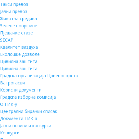
Такси превоз
Јавни превоз
Животна средина
Зелене површине
Пјешачке стазе
SECAP
Квалитет ваздуха
Еколошке дозволе
Цивилна заштита
Цивилна заштита
Градска организација Црвеног крста
Ватрогасци
Корисни документи
Градска изборна комисија
О ГИК-у
Централни бирачки списак
Документи ГИК-а
Јавни позиви и конкурси
Конкурси