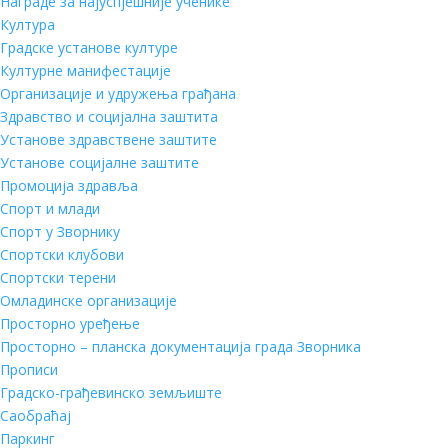
Награде за најуспјешније ученике
Култура
Градске установе културе
Културне манифестације
Организације и удружења грађана
Здравство и социјална заштита
Установе здравствене заштите
Установе социјалне заштите
Промоција здравља
Спорт и млади
Спорт у Зворнику
Спортски клубови
Спортски терени
Омладинске организације
Просторно уређење
Просторно – планска документација града Зворника
Прописи
Градско-грађевинско земљиште
Саобраћај
Паркинг