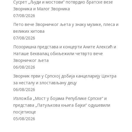
Сусрет „Људи и мостови“ потврдио братске везе
Зворника и Малог Зворника
07/08/2026
Пето вече Зворничког љета у знаку музике, плеса и
великих хитова
07/08/2026
Позоришна представа и концерти Аните Алексић и
Наташе Беквалац обиљежили четврто вече
Зворничког љета
06/08/2026
Зворник први у Српској добија канцеларију Центра
за несталу и злостављану децу
06/08/2026
Изложба „Мост у бојама Републике Српске“ и
представа „Патуљкова књига бајки“ одушевили
посјетиоце
05/08/2026