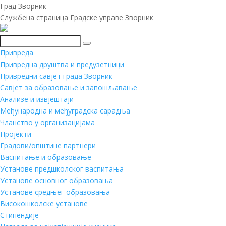
Град Зворник
Службена страница Градске управе Зворник
Претражи
Привреда
Привредна друштва и предузетници
Привредни савјет града Зворник
Савјет за образовање и запошљавање
Анализе и извјештаји
Међународна и међуградска сарадња
Чланство у организацијама
Пројекти
Градови/општине партнери
Васпитање и образовање
Установе предшколског васпитања
Установе основног образовања
Установе средњег образовања
Високошколске установе
Стипендије