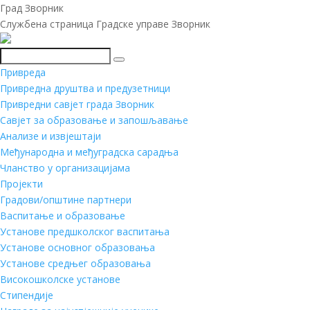
Град Зворник
Службена страница Градске управе Зворник
Претражи
Привреда
Привредна друштва и предузетници
Привредни савјет града Зворник
Савјет за образовање и запошљавање
Анализе и извјештаји
Међународна и међуградска сарадња
Чланство у организацијама
Пројекти
Градови/општине партнери
Васпитање и образовање
Установе предшколског васпитања
Установе основног образовања
Установе средњег образовања
Високошколске установе
Стипендије