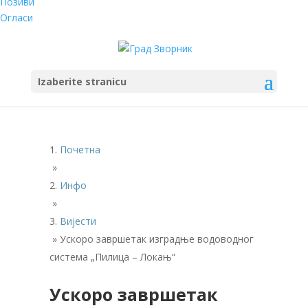
Позиви
Огласи
Izaberite stranicu
Почетна
»
Инфо
»
Вијести
»
Ускоро завршетак изградње водоводног
система „Пилица – Локањ“
Ускоро завршетак