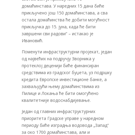
домаћинстава. У наредних 15 дана биће
прикључено још 150 домаћинстава, а сва
остала домаћинства ће добити могућност
прикључка до 15. јуна, када ће бити
завршени сви радови“ – истакао је
Ивановић.
Поменути инфраструктурни пројекат, један
од највећих на подручју Зворника у
протеклој деценији биће финансиран
средствима из градског буџета, уз подршку
кредита Европске инвестиционе банке, а
захваљујући њему домаћинствима из
Пилице и Локања ће бити омогућено
квалитетније водоснабдијевање.
Један од главних инфраструктурних
приоритета Градске управе у наредном
периоду биће изградња водовода „Запад“
за око 1700 домаћинстава, али и