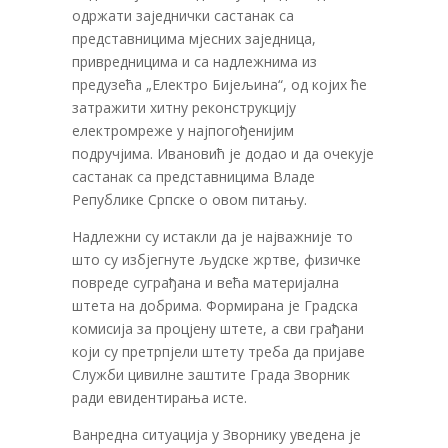
одржати заједнички састанак са
представницима мјесних заједница,
привредницима и са надлежнима из
предузећа „Електро Бијељина“, од којих ће
затражити хитну реконструкцију
електромреже у најпогођенијим
подручјима. Ивановић је додао и да очекује
састанак са представницима Владе
Републике Српске о овом питању.
Надлежни су истакли да је најважније то
што су избјегнуте људске жртве, физичке
повреде суграђана и већа материјална
штета на добрима. Формирана је Градска
комисија за процјену штете, а сви грађани
који су претрпјели штету треба да пријаве
Служби цивилне заштите Града Зворник
ради евидентирања исте.
Ванредна ситуација у Зворнику уведена је