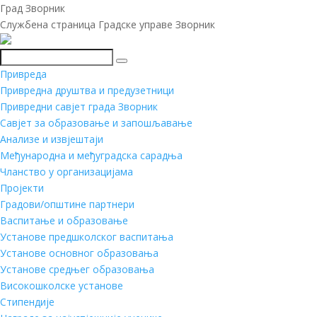
Град Зворник
Службена страница Градске управе Зворник
Претражи
Привреда
Привредна друштва и предузетници
Привредни савјет града Зворник
Савјет за образовање и запошљавање
Анализе и извјештаји
Међународна и међуградска сарадња
Чланство у организацијама
Пројекти
Градови/општине партнери
Васпитање и образовање
Установе предшколског васпитања
Установе основног образовања
Установе средњег образовања
Високошколске установе
Стипендије