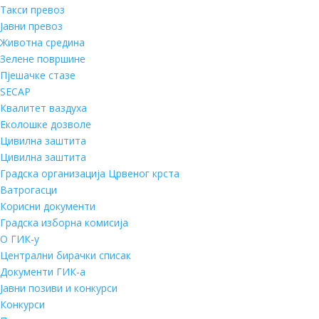
Такси превоз
Јавни превоз
Животна средина
Зелене површине
Пјешачке стазе
SECAP
Квалитет ваздуха
Еколошке дозволе
Цивилна заштита
Цивилна заштита
Градска организација Црвеног крста
Ватрогасци
Корисни документи
Градска изборна комисија
О ГИК-у
Централни бирачки списак
Документи ГИК-а
Јавни позиви и конкурси
Конкурси