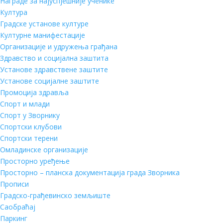
Награде за најуспјешније ученике
Култура
Градске установе културе
Културне манифестације
Организације и удружења грађана
Здравство и социјална заштита
Установе здравствене заштите
Установе социјалне заштите
Промоција здравља
Спорт и млади
Спорт у Зворнику
Спортски клубови
Спортски терени
Омладинске организације
Просторно уређење
Просторно – планска документација града Зворника
Прописи
Градско-грађевинско земљиште
Саобраћај
Паркинг