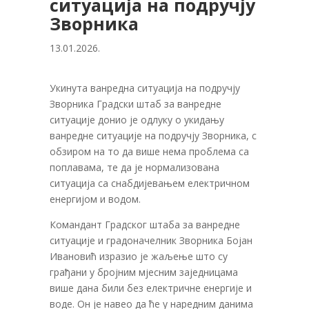
ситуација на подручју
Зворника
13.01.2026.
Укинута ванредна ситуација на подручју
Зворника Градски штаб за ванредне
ситуације донио је одлуку о укидању
ванредне ситуације на подручју Зворника, с
обзиром на то да више нема проблема са
поплавама, те да је нормализована
ситуација са снабдијевањем електричном
енергијом и водом.
Командант Градског штаба за ванредне
ситуације и градоначелник Зворника Бојан
Ивановић изразио је жаљење што су
грађани у бројним мјесним заједницама
више дана били без електричне енергије и
воде. Он је навео да ће у наредним данима