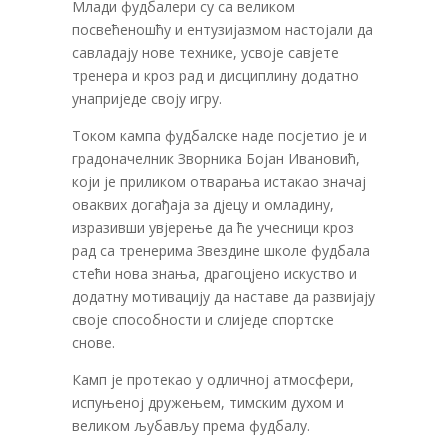
Млади фудбалери су са великом
посвећеношћу и ентузијазмом настојали да
савладају нове технике, усвоје савјете
тренера и кроз рад и дисциплину додатно
унаприједе своју игру.
Током кампа фудбалске наде посјетио је и
градоначелник Зворника Бојан Ивановић,
који је приликом отварања истакао значај
оваквих догађаја за дјецу и омладину,
изразивши увјерење да ће учесници кроз
рад са тренерима Звездине школе фудбала
стећи нова знања, драгоцјено искуство и
додатну мотивацију да наставе да развијају
своје способности и слиједе спортске
снове.
Камп је протекао у одличној атмосфери,
испуњеној дружењем, тимским духом и
великом љубављу према фудбалу.