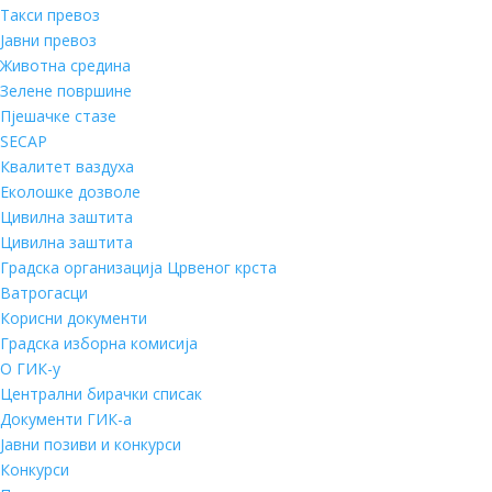
Такси превоз
Јавни превоз
Животна средина
Зелене површине
Пјешачке стазе
SECAP
Квалитет ваздуха
Еколошке дозволе
Цивилна заштита
Цивилна заштита
Градска организација Црвеног крста
Ватрогасци
Корисни документи
Градска изборна комисија
О ГИК-у
Централни бирачки списак
Документи ГИК-а
Јавни позиви и конкурси
Конкурси