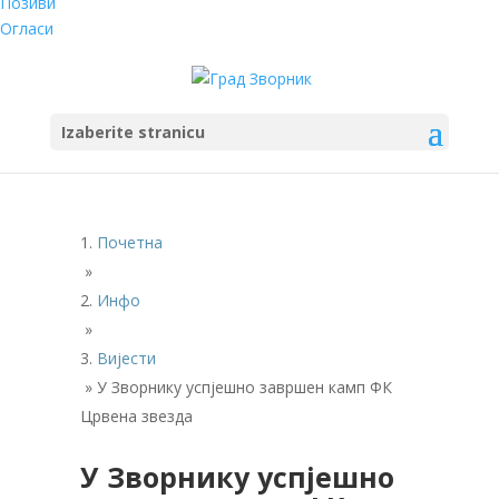
Позиви
Огласи
Izaberite stranicu
Почетна
»
Инфо
»
Вијести
»
У Зворнику успјешно завршен камп ФК
Црвена звезда
У Зворнику успјешно