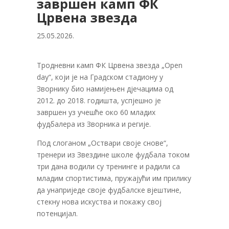
завршен камп ФК
Црвена звезда
25.05.2026.
Тродневни камп ФК Црвена звезда „Open
day“, који је на Градском стадиону у
Зворнику био намијењен дјечацима од
2012. до 2018. годишта, успјешно је
завршен уз учешће око 60 младих
фудбалера из Зворника и регије.
Под слоганом „Оствари своје снове“,
тренери из Звездине школе фудбала током
три дана водили су тренинге и радили са
младим спортистима, пружајући им прилику
да унаприједе своје фудбалске вјештине,
стекну нова искуства и покажу свој
потенцијал.