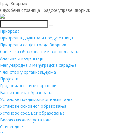
Град Зворник
Службена страница Градске управе Зворник
Претражи
Привреда
Привредна друштва и предузетници
Привредни савјет града Зворник
Савјет за образовање и запошљавање
Анализе и извјештаји
Међународна и међуградска сарадња
Чланство у организацијама
Пројекти
Градови/општине партнери
Васпитање и образовање
Установе предшколског васпитања
Установе основног образовања
Установе средњег образовања
Високошколске установе
Стипендије