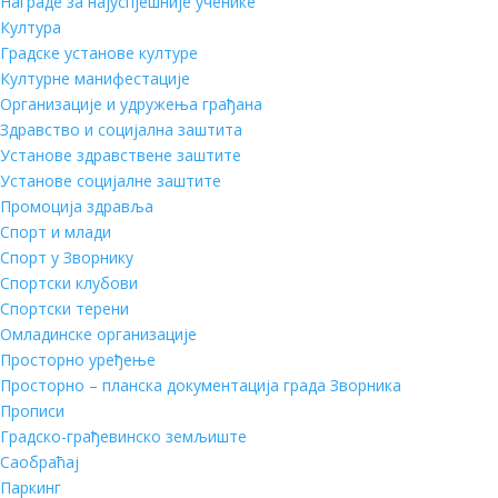
Награде за најуспјешније ученике
Култура
Градске установе културе
Културне манифестације
Организације и удружења грађана
Здравство и социјална заштита
Установе здравствене заштите
Установе социјалне заштите
Промоција здравља
Спорт и млади
Спорт у Зворнику
Спортски клубови
Спортски терени
Омладинске организације
Просторно уређење
Просторно – планска документација града Зворника
Прописи
Градско-грађевинско земљиште
Саобраћај
Паркинг