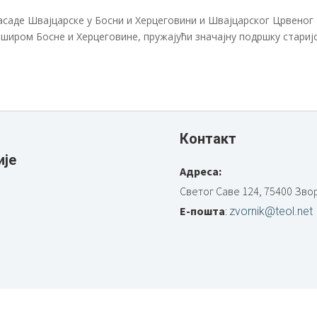
асаде Швајцарске у Босни и Херцеговини и Швајцарског Црвеног
е широм Босне и Херцеговине, пружајући значајну подршку стариј
Контакт
ије
Адреса:
Светог Саве 124, 75400 Зво
Е-пошта
:
zvornik@teol.net