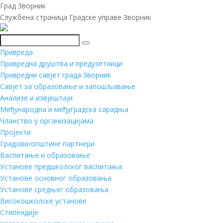
Град Зворник
Службена страница Градске управе Зворник
Претражи
Привреда
Привредна друштва и предузетници
Привредни савјет града Зворник
Савјет за образовање и запошљавање
Анализе и извјештаји
Међународна и међуградска сарадња
Чланство у организацијама
Пројекти
Градови/општине партнери
Васпитање и образовање
Установе предшколског васпитања
Установе основног образовања
Установе средњег образовања
Високошколске установе
Стипендије