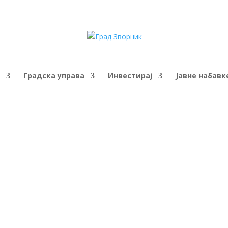
Градска управа
Инвестирај
Јавне набавк