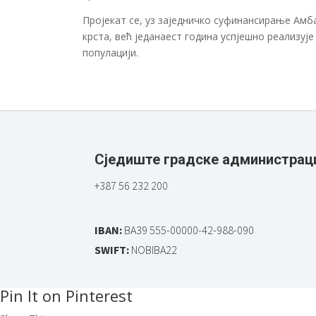
Пројекат се, уз заједничко суфинансирање Амб
крста, већ једанаест година успјешно реализуј
популацији.
Сједиште градске администрац
+387 56 232 200
IBAN:
BA39 555-00000-42-988-090
SWIFT:
NOBIBA22
Pin It on Pinterest