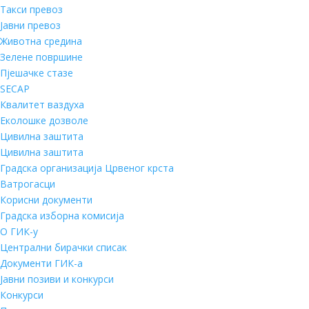
Такси превоз
Јавни превоз
Животна средина
Зелене површине
Пјешачке стазе
SECAP
Квалитет ваздуха
Еколошке дозволе
Цивилна заштита
Цивилна заштита
Градска организација Црвеног крста
Ватрогасци
Корисни документи
Градска изборна комисија
О ГИК-у
Централни бирачки списак
Документи ГИК-а
Јавни позиви и конкурси
Конкурси