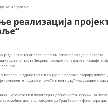
тарење и здравље“
ње реализација пројек
вље“
 је данас састанак са генералним секретаром Црвеног крста
ицима Црвеног крста Зворник поводом почетка реализације прој
 Зворнику.
а унапређење здравствене и социјалне подршке старијој популац
ије компоненте: пружање помоћи и његе у кућним условима, као 
чари, његоватељи и волонтери Црвеног крста Зворник. За потр
је аутомобил, док је договорено да Град Зворник финансира дио