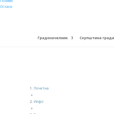
Позиви
Огласи
Градоначелник
Скупштина града
Почетна
»
Инфо
»