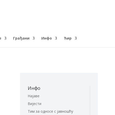
е
Грађани
Инфо
Ћир
Инфо
Најаве
Вијести
Тим за односе с јавношћу