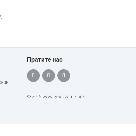
ој
Пратите нас
рник
© 2019 www.gradzvornik.org