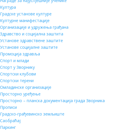
Награде за најуспјешније ученике
Култура
Градске установе културе
Културне манифестације
Организације и удружења грађана
Здравство и социјална заштита
Установе здравствене заштите
Установе социјалне заштите
Промоција здравља
Спорт и млади
Спорт у Зворнику
Спортски клубови
Спортски терени
Омладинске организације
Просторно уређење
Просторно – планска документација града Зворника
Прописи
Градско-грађевинско земљиште
Саобраћај
Паркинг