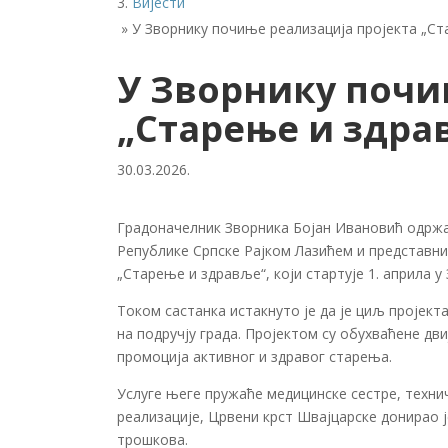
Вијести
»
У Зворнику почиње реализација пројекта „С
У Зворнику почи
„Старење и здра
30.03.2026.
Градоначелник Зворника Бојан Ивановић одржао
Републике Српске Рајком Лазићем и представн
„Старење и здравље“, који стартује 1. априла у
Током састанка истакнуто је да је циљ пројект
на подручју града. Пројектом су обухваћене дв
промоцијa активног и здравог старења.
Услуге његе пружаће медицинске сестре, техни
реализације, Црвени крст Швајцарске донирао 
трошкова.