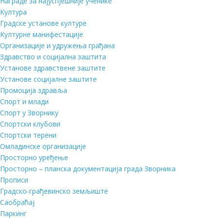
Награде за најуспјешније ученике
Култура
Градске установе културе
Културне манифестације
Организације и удружења грађана
Здравство и социјална заштита
Установе здравствене заштите
Установе социјалне заштите
Промоција здравља
Спорт и млади
Спорт у Зворнику
Спортски клубови
Спортски терени
Омладинске организације
Просторно уређење
Просторно – планска документација града Зворника
Прописи
Градско-грађевинско земљиште
Саобраћај
Паркинг