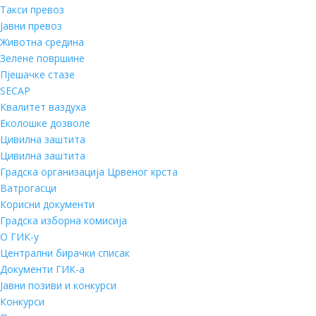
Такси превоз
Јавни превоз
Животна средина
Зелене површине
Пјешачке стазе
SECAP
Квалитет ваздуха
Еколошке дозволе
Цивилна заштита
Цивилна заштита
Градска организација Црвеног крста
Ватрогасци
Корисни документи
Градска изборна комисија
О ГИК-у
Централни бирачки списак
Документи ГИК-а
Јавни позиви и конкурси
Конкурси