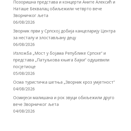
Позоришна представа и концерти Аните Алексић и
Наташе Беквалац обиљежили четврто вече
Зворничког љета
06/08/2026
Зворник први у Српској добија канцеларију Центра
за несталу и злостављану децу
06/08/2026
Изложба „Мост у бојама Републике Српске“ и
представа „Патуљкова књига бајки“ одушевили
посјетиоце
05/08/2026
Осма туристичка шетња „Зворник кроз умјетност“
04/08/2026
Осмијеси малишана и рок звуци обиљежили друго
вече Зворничког љета
04/08/2026