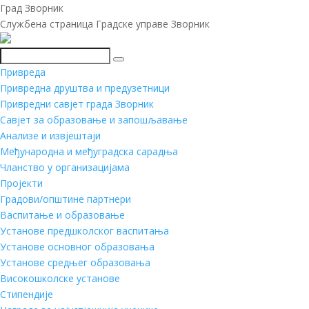
Град Зворник
Службена страница Градске управе Зворник
Претражи
Привреда
Привредна друштва и предузетници
Привредни савјет града Зворник
Савјет за образовање и запошљавање
Анализе и извјештаји
Међународна и међуградска сарадња
Чланство у организацијама
Пројекти
Градови/општине партнери
Васпитање и образовање
Установе предшколског васпитања
Установе основног образовања
Установе средњег образовања
Високошколске установе
Стипендије