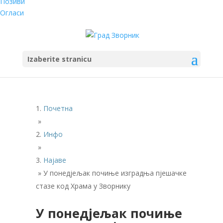
Позиви
Огласи
Izaberite stranicu
Почетна
»
Инфо
»
Најаве
»
У понедјељак почиње изградња пјешачке
стазе код Храма у Зворнику
У понедјељак почиње