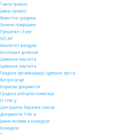
Такси превоз
Јавни превоз
Животна средина
Зелене површине
Пјешачке стазе
SECAP
Квалитет ваздуха
Еколошке дозволе
Цивилна заштита
Цивилна заштита
Градска организација Црвеног крста
Ватрогасци
Корисни документи
Градска изборна комисија
О ГИК-у
Централни бирачки списак
Документи ГИК-а
Јавни позиви и конкурси
Конкурси