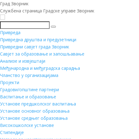
Град Зворник
Службена страница Градске управе Зворник
Претражи
Привреда
Привредна друштва и предузетници
Привредни савјет града Зворник
Савјет за образовање и запошљавање
Анализе и извјештаји
Међународна и међуградска сарадња
Чланство у организацијама
Пројекти
Градови/општине партнери
Васпитање и образовање
Установе предшколског васпитања
Установе основног образовања
Установе средњег образовања
Високошколске установе
Стипендије