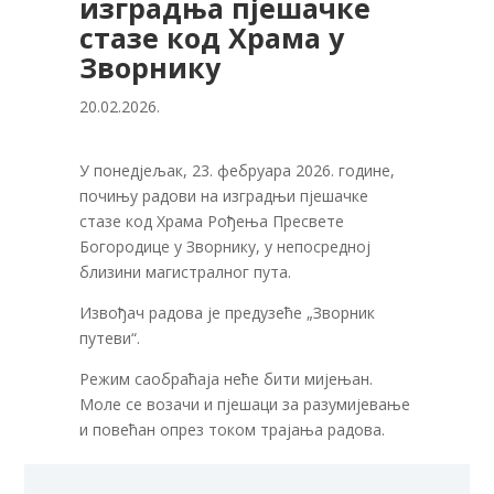
изградња пјешачке
стазе код Храма у
Зворнику
20.02.2026.
У понедјељак, 23. фебруара 2026. године,
почињу радови на изградњи пјешачке
стазе код Храма Рођења Пресвете
Богородице у Зворнику, у непосредној
близини магистралног пута.
Извођач радова је предузеће „Зворник
путеви“.
Режим саобраћаја неће бити мијењан.
Моле се возачи и пјешаци за разумијевање
и повећан опрез током трајања радова.