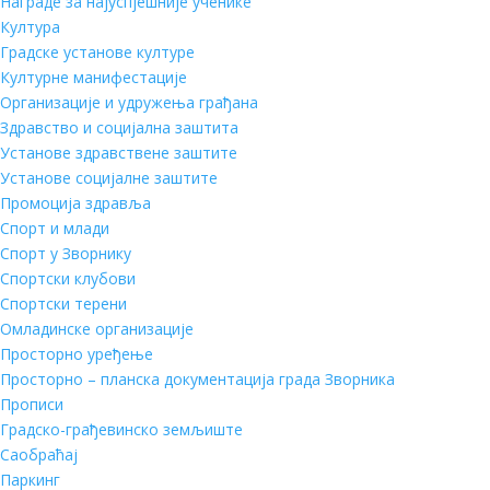
Награде за најуспјешније ученике
Култура
Градске установе културе
Културне манифестације
Организације и удружења грађана
Здравство и социјална заштита
Установе здравствене заштите
Установе социјалне заштите
Промоција здравља
Спорт и млади
Спорт у Зворнику
Спортски клубови
Спортски терени
Омладинске организације
Просторно уређење
Просторно – планска документација града Зворника
Прописи
Градско-грађевинско земљиште
Саобраћај
Паркинг