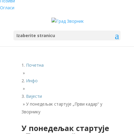
Позиви
Огласи
Izaberite stranicu
Почетна
»
Инфо
»
Вијести
»
У понедељак стартује „Први кадар“ у
Зворнику
У понедељак стартује