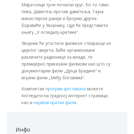
Маратонци трче почасни круг, Ко то тамо
пева, Давитељ против давитеља, Тајна
манастирске ракије и бројних других
боравиће у Зворнику, гдје ће представити
књигу „У огледалу критике“.
Зворник ће угостити филмске ствараоце из
цијелог свијета, биће организоване
различите радионице за младе, те
премијерно приказани филмови као што су
документарни филм „Дјеца Брадине“ и
играни филм „Међу боговима“.
Комплетан
програм фестивала
можете
погледати на градској интернет страници,
као и
најавни кратки филм
.
Инфо