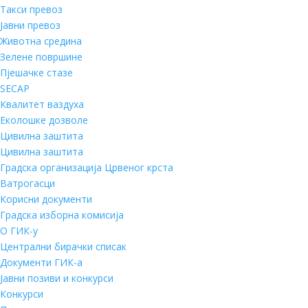
Такси превоз
Јавни превоз
Животна средина
Зелене површине
Пјешачке стазе
SECAP
Квалитет ваздуха
Еколошке дозволе
Цивилна заштита
Цивилна заштита
Градска организација Црвеног крста
Ватрогасци
Корисни документи
Градска изборна комисија
О ГИК-у
Централни бирачки списак
Документи ГИК-а
Јавни позиви и конкурси
Конкурси