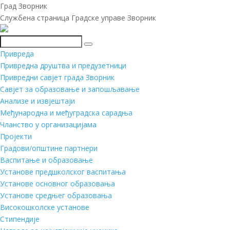
Град Зворник
Службена страница Градске управе Зворник
Претражи
Привреда
Привредна друштва и предузетници
Привредни савјет града Зворник
Савјет за образовање и запошљавање
Анализе и извјештаји
Међународна и међуградска сарадња
Чланство у организацијама
Пројекти
Градови/општине партнери
Васпитање и образовање
Установе предшколског васпитања
Установе основног образовања
Установе средњег образовања
Високошколске установе
Стипендије