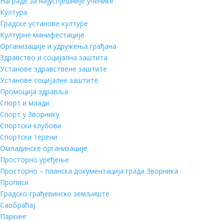
Награде за најуспјешније ученике
Култура
Градске установе културе
Културне манифестације
Организације и удружења грађана
Здравство и социјална заштита
Установе здравствене заштите
Установе социјалне заштите
Промоција здравља
Спорт и млади
Спорт у Зворнику
Спортски клубови
Спортски терени
Омладинске организације
Просторно уређење
Просторно – планска документација града Зворника
Прописи
Градско-грађевинско земљиште
Саобраћај
Паркинг