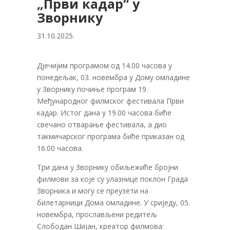
„Први кадар“ у
Зворнику
31.10.2025.
Дјечијим програмом од 14.00 часова у
понедељак, 03. новембра у Дому омладине
у Зворнику почиње програм 19.
Међународног филмског фестивала Први
кадар. Истог дана у 19.00 часова биће
свечано отварање фестивала, а дио
такмичарског програма биће приказан од
16.00 часова.
Три дана у Зворнику обиљежиће бројни
филмови за које су улазнице поклон Града
Зворника и могу се преузети на
билетарници Дома омладине. У сриједу, 05.
новембра, прослављени редитељ
Слободан Шијан, креатор филмова: