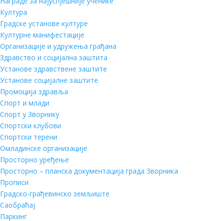
Награде за најуспјешније ученике
Култура
Градске установе културе
Културне манифестације
Организације и удружења грађана
Здравство и социјална заштита
Установе здравствене заштите
Установе социјалне заштите
Промоција здравља
Спорт и млади
Спорт у Зворнику
Спортски клубови
Спортски терени
Омладинске организације
Просторно уређење
Просторно – планска документација града Зворника
Прописи
Градско-грађевинско земљиште
Саобраћај
Паркинг