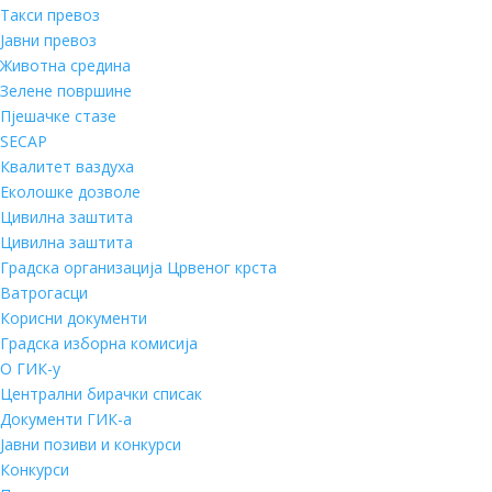
Такси превоз
Јавни превоз
Животна средина
Зелене површине
Пјешачке стазе
SECAP
Квалитет ваздуха
Еколошке дозволе
Цивилна заштита
Цивилна заштита
Градска организација Црвеног крста
Ватрогасци
Корисни документи
Градска изборна комисија
О ГИК-у
Централни бирачки списак
Документи ГИК-а
Јавни позиви и конкурси
Конкурси