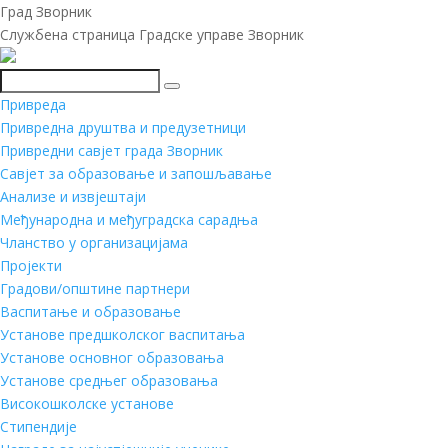
Град Зворник
Службена страница Градске управе Зворник
Претражи
Привреда
Привредна друштва и предузетници
Привредни савјет града Зворник
Савјет за образовање и запошљавање
Анализе и извјештаји
Међународна и међуградска сарадња
Чланство у организацијама
Пројекти
Градови/општине партнери
Васпитање и образовање
Установе предшколског васпитања
Установе основног образовања
Установе средњег образовања
Високошколске установе
Стипендије