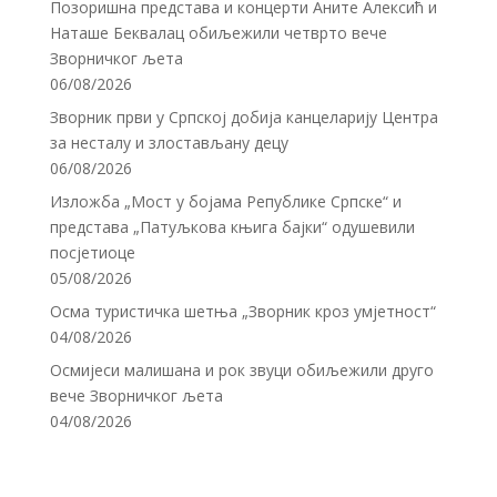
Позоришна представа и концерти Аните Алексић и
Наташе Беквалац обиљежили четврто вече
Зворничког љета
06/08/2026
Зворник први у Српској добија канцеларију Центра
за несталу и злостављану децу
06/08/2026
Изложба „Мост у бојама Републике Српске“ и
представа „Патуљкова књига бајки“ одушевили
посјетиоце
05/08/2026
Осма туристичка шетња „Зворник кроз умјетност“
04/08/2026
Осмијеси малишана и рок звуци обиљежили друго
вече Зворничког љета
04/08/2026