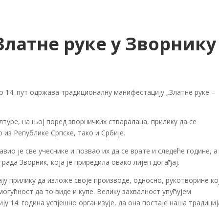
латне руке у Зворнику
о 14. пут одржава традиционалну манифестацију „Златне руке –
туре, на њој поред зворничких стваралаца, прилику да се
о из Републике Српске, тако и Србије.
ио је све учеснике и позвао их да се врате и следеће године, а
рада Зворник, која је приредила овако лијеп догађај.
ају прилику да изложе своје производе, односно, рукотворине ко
могућност да то виде и купе. Велику захвалност упућујем
ју 14. година успјешно организује, да она постаје наша традициј