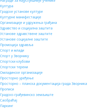
Награде за најуспјешније ученике
Култура
Градске установе културе
Културне манифестације
Организације и удружења грађана
Здравство и социјална заштита
Установе здравствене заштите
Установе социјалне заштите
Промоција здравља
Спорт и млади
Спорт у Зворнику
Спортски клубови
Спортски терени
Омладинске организације
Просторно уређење
Просторно – планска документација града Зворника
Прописи
Градско-грађевинско земљиште
Саобраћај
Паркинг