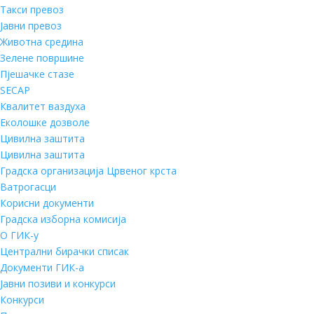
Такси превоз
Јавни превоз
Животна средина
Зелене површине
Пјешачке стазе
SECAP
Квалитет ваздуха
Еколошке дозволе
Цивилна заштита
Цивилна заштита
Градска организација Црвеног крста
Ватрогасци
Корисни документи
Градска изборна комисија
О ГИК-у
Централни бирачки списак
Документи ГИК-а
Јавни позиви и конкурси
Конкурси