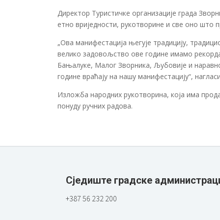
Директор Туристичке организације града Звор
етно вриједности, рукотворине и све оно што
„Ова манифестација његује традицију, традицио
велико задовољство ове године имамо рекордан 
Бањалуке, Малог Зворника, Љубовије и наравно 
године враћају на нашу манифестацију“, наглас
Изложба народних рукотворина, која има прода
понуду ручних радова.
Сједиште градске администрац
+387 56 232 200