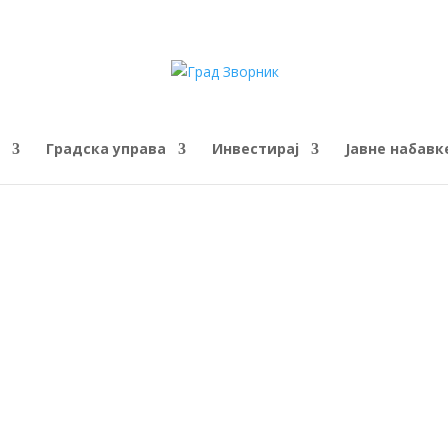
Градска управа
Инвестирај
Јавне набавк