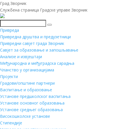
Град Зворник
Службена страница Градске управе Зворник
Претражи
Привреда
Привредна друштва и предузетници
Привредни савјет града Зворник
Савјет за образовање и запошљавање
Анализе и извјештаји
Међународна и међуградска сарадња
Чланство у организацијама
Пројекти
Градови/општине партнери
Васпитање и образовање
Установе предшколског васпитања
Установе основног образовања
Установе средњег образовања
Високошколске установе
Стипендије