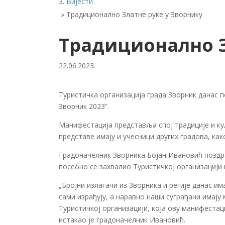
Вијести
»
Традиционално Златне руке у Зворнику
Традиционално З
22.06.2023.
Туристичка организација града Зворник данас п
Зворник 2023“.
Манифестација представља спој традиције и кул
представе имају и учесници других градова, как
Градоначелник Зворника Бојан Ивановић поздрав
посебно се захвалио Туристичкој организацији г
„Бројни излагачи из Зворника и регије данас им
сами израђују, а наравно наши суграђани имају 
Туристичкој организацији, која ову манифестаци
истакао је градоначелник Ивановић.