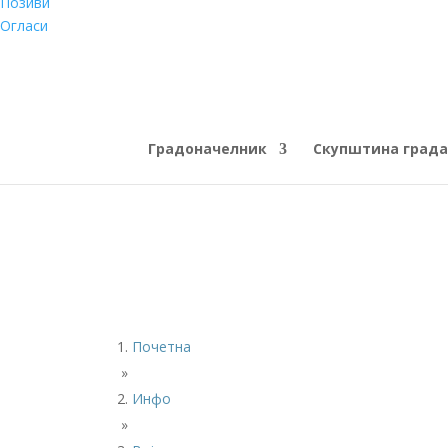
Позиви
Огласи
Градоначелник
Скупштина града
Почетна
»
Инфо
»