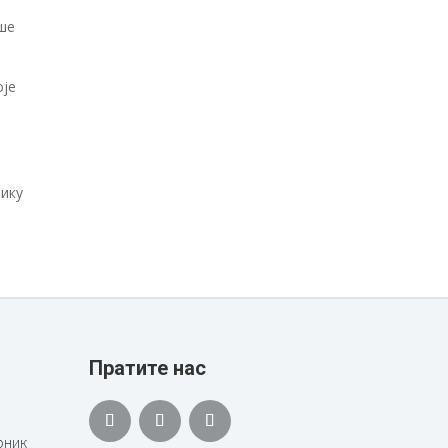
ише
оје
лику
Пратите нас
рник