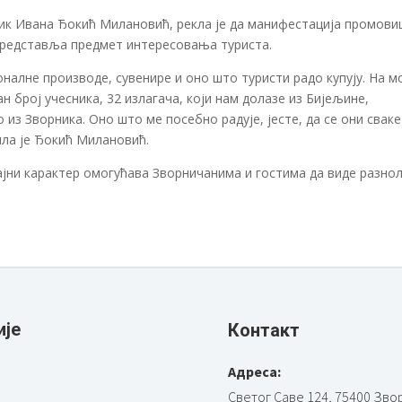
ник Ивана Ђокић Милановић, рекла је да манифестација промов
 представља предмет интересовања туриста.
налне производе, сувенире и оно што туристи радо купују. На м
број учесника, 32 излагача, који нам долазе из Бијељине,
из Зворника. Оно што ме посебно радује, јесте, да се они сваке
ила је Ђокић Милановић.
јни карактер омогућава Зворничанима и гостима да виде разно
ије
Контакт
Адреса:
Светог Саве 124, 75400 Зво