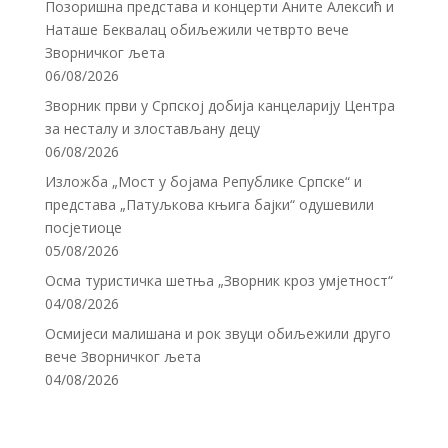
Позоришна представа и концерти Аните Алексић и
Наташе Беквалац обиљежили четврто вече
Зворничког љета
06/08/2026
Зворник први у Српској добија канцеларију Центра
за несталу и злостављану децу
06/08/2026
Изложба „Мост у бојама Републике Српске“ и
представа „Патуљкова књига бајки“ одушевили
посјетиоце
05/08/2026
Осма туристичка шетња „Зворник кроз умјетност“
04/08/2026
Осмијеси малишана и рок звуци обиљежили друго
вече Зворничког љета
04/08/2026