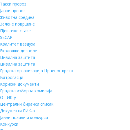
Такси превоз
Јавни превоз
Животна средина
Зелене површине
Пјешачке стазе
SECAP
Квалитет ваздуха
Еколошке дозволе
Цивилна заштита
Цивилна заштита
Градска организација Црвеног крста
Ватрогасци
Корисни документи
Градска изборна комисија
О ГИК-у
Централни бирачки списак
Документи ГИК-а
Јавни позиви и конкурси
Конкурси