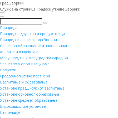
Град Зворник
Службена страница Градске управе Зворник
Претражи
Привреда
Привредна друштва и предузетници
Привредни савјет града Зворник
Савјет за образовање и запошљавање
Анализе и извјештаји
Међународна и међуградска сарадња
Чланство у организацијама
Пројекти
Градови/општине партнери
Васпитање и образовање
Установе предшколског васпитања
Установе основног образовања
Установе средњег образовања
Високошколске установе
Стипендије