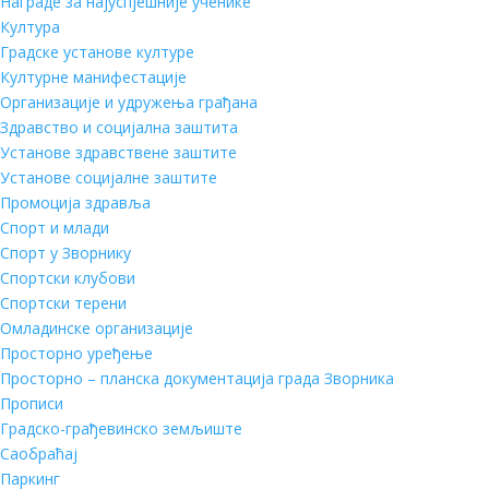
Награде за најуспјешније ученике
Култура
Градске установе културе
Културне манифестације
Организације и удружења грађана
Здравство и социјална заштита
Установе здравствене заштите
Установе социјалне заштите
Промоција здравља
Спорт и млади
Спорт у Зворнику
Спортски клубови
Спортски терени
Омладинске организације
Просторно уређење
Просторно – планска документација града Зворника
Прописи
Градско-грађевинско земљиште
Саобраћај
Паркинг