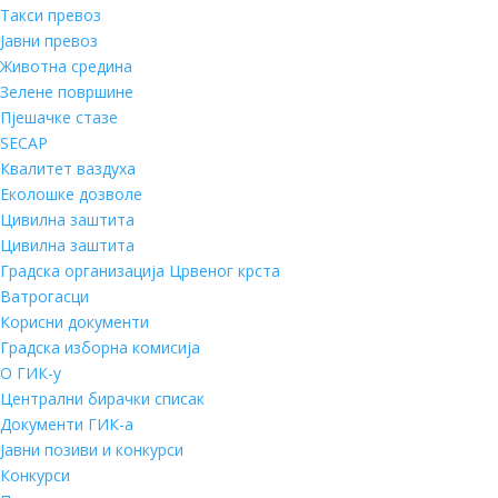
Такси превоз
Јавни превоз
Животна средина
Зелене површине
Пјешачке стазе
SECAP
Квалитет ваздуха
Еколошке дозволе
Цивилна заштита
Цивилна заштита
Градска организација Црвеног крста
Ватрогасци
Корисни документи
Градска изборна комисија
О ГИК-у
Централни бирачки списак
Документи ГИК-а
Јавни позиви и конкурси
Конкурси