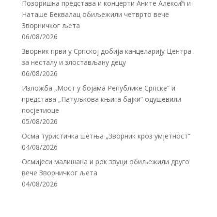
Позоришна представа и концерти Аните Алексић и
Наташе Беквалац обиљежили четврто вече
Зворничког љета
06/08/2026
Зворник први у Српској добија канцеларију Центра
за несталу и злостављану децу
06/08/2026
Изложба „Мост у бојама Републике Српске“ и
представа „Патуљкова књига бајки“ одушевили
посјетиоце
05/08/2026
Осма туристичка шетња „Зворник кроз умјетност“
04/08/2026
Осмијеси малишана и рок звуци обиљежили друго
вече Зворничког љета
04/08/2026