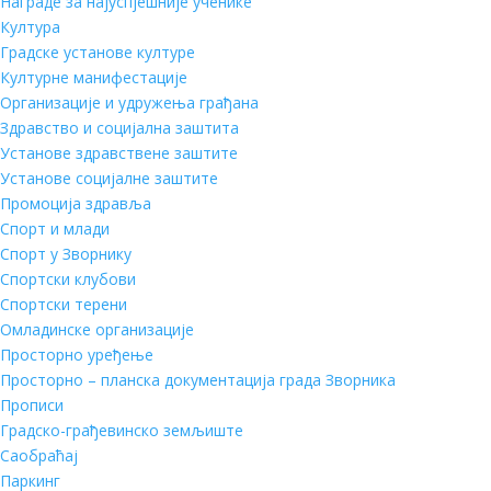
Награде за најуспјешније ученике
Култура
Градске установе културе
Културне манифестације
Организације и удружења грађана
Здравство и социјална заштита
Установе здравствене заштите
Установе социјалне заштите
Промоција здравља
Спорт и млади
Спорт у Зворнику
Спортски клубови
Спортски терени
Омладинске организације
Просторно уређење
Просторно – планска документација града Зворника
Прописи
Градско-грађевинско земљиште
Саобраћај
Паркинг