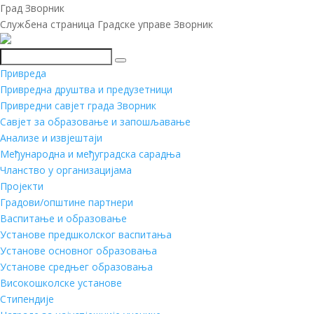
Град Зворник
Службена страница Градске управе Зворник
Претражи
Привреда
Привредна друштва и предузетници
Привредни савјет града Зворник
Савјет за образовање и запошљавање
Анализе и извјештаји
Међународна и међуградска сарадња
Чланство у организацијама
Пројекти
Градови/општине партнери
Васпитање и образовање
Установе предшколског васпитања
Установе основног образовања
Установе средњег образовања
Високошколске установе
Стипендије