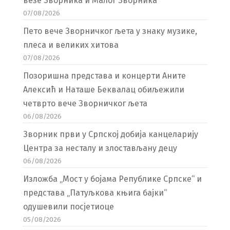
везе Зворника и Малог Зворника
07/08/2026
Пето вече Зворничког љета у знаку музике,
плеса и великих хитова
07/08/2026
Позоришна представа и концерти Аните
Алексић и Наташе Беквалац обиљежили
четврто вече Зворничког љета
06/08/2026
Зворник први у Српској добија канцеларију
Центра за несталу и злостављану децу
06/08/2026
Изложба „Мост у бојама Републике Српске“ и
представа „Патуљкова књига бајки“
одушевили посјетиоце
05/08/2026