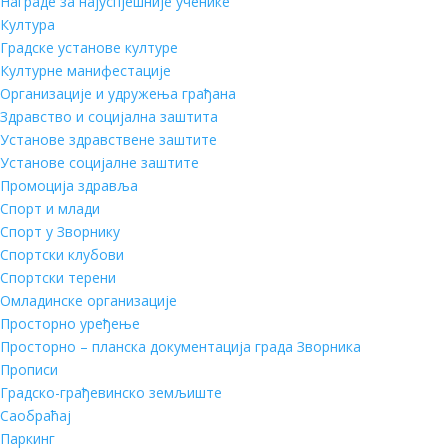
Награде за најуспјешније ученике
Култура
Градске установе културе
Културне манифестације
Организације и удружења грађана
Здравство и социјална заштита
Установе здравствене заштите
Установе социјалне заштите
Промоција здравља
Спорт и млади
Спорт у Зворнику
Спортски клубови
Спортски терени
Омладинске организације
Просторно уређење
Просторно – планска документација града Зворника
Прописи
Градско-грађевинско земљиште
Саобраћај
Паркинг