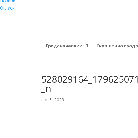
Позиви
Огласи
Градоначелник
Скупштина града
528029164_17962507
_n
авг 3, 2025