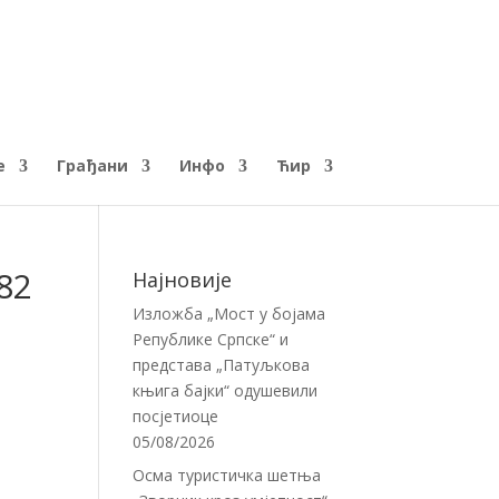
е
Грађани
Инфо
Ћир
82
Најновије
Изложба „Мост у бојама
Републике Српске“ и
представа „Патуљкова
књига бајки“ одушевили
посјетиоце
05/08/2026
Осма туристичка шетња