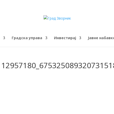
Градска управа
Инвестирај
Јавне набавк
112957180_67532508932073151