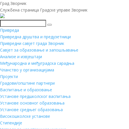
Град Зворник
Службена страница Градске управе Зворник
Претражи
Привреда
Привредна друштва и предузетници
Привредни савјет града Зворник
Савјет за образовање и запошљавање
Анализе и извјештаји
Међународна и међуградска сарадња
Чланство у организацијама
Пројекти
Градови/општине партнери
Васпитање и образовање
Установе предшколског васпитања
Установе основног образовања
Установе средњег образовања
Високошколске установе
Стипендије