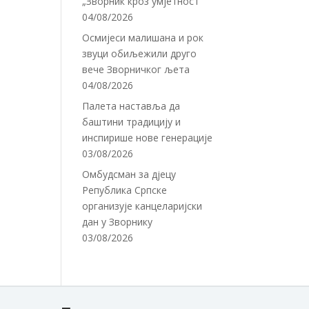
„Зворник кроз умјетност“
04/08/2026
Осмијеси малишана и рок
звуци обиљежили друго
вече Зворничког љета
04/08/2026
Палета наставља да
баштини традицију и
инспирише нове генерације
03/08/2026
Омбудсман за дјецу
Република Српске
организује канцеларијски
дан у Зворнику
03/08/2026