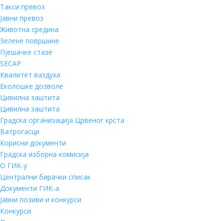
Такси превоз
Јавни превоз
Животна средина
Зелене површине
Пјешачке стазе
SECAP
Квалитет ваздуха
Еколошке дозволе
Цивилна заштита
Цивилна заштита
Градска организација Црвеног крста
Ватрогасци
Корисни документи
Градска изборна комисија
О ГИК-у
Централни бирачки списак
Документи ГИК-а
Јавни позиви и конкурси
Конкурси