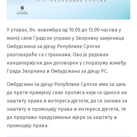
У уторак, 04. новембра од 10.00 до 13.00 часова у
малој сали Градске управе у Зворнику замјеница
Омбудсмана за дјецу Републике Српске
разговараће са странкама. Ово је редован
канцеларијски дан договорен у споразуму између
Града Зворника и Омбудсмана за дјецу РС.
Омбудсман за дјецу Републике Српске има за циљ
да прати примјену свих прописа који се односе на
заштиту права и интереса дјетета, да се залаже за
заштиту и промоцију права и интереса дјетета, те
да предлаже предузимање мјера за заштиту и
промоцију права.