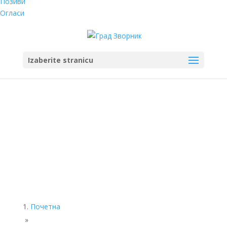
Позиви
Огласи
Izaberite stranicu
Почетна
»