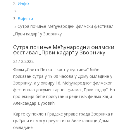
Инфо
»
Вијести
»
Сутра почиње Међународни филмски фестивал
„Први кадар“ у Зворнику
Сутра почиње Међународни филмски
фестивал „Први кадар“ у Зворнику
21.12.2022.
Филм „Света Петка – крст у пустињи“ биће
приказан сутра у 19.00 часова у Дому омладине у
Зворнику, а у оквиру 16. Међународног филмског
фестивала документарног филма „Први кадар“. На
пројекцији биће присутан и редитељ филма Хаџи-
Александар Ђуровић.
Карте су поклон Градске управе града Зворника и
грађани их могу преузети на билетарници Дома
омладине.