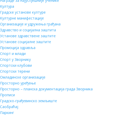
Награде за најуспјешније ученике
Култура
Градске установе културе
Културне манифестације
Организације и удружења грађана
Здравство и социјална заштита
Установе здравствене заштите
Установе социјалне заштите
Промоција здравља
Спорт и млади
Спорт у Зворнику
Спортски клубови
Спортски терени
Омладинске организације
Просторно уређење
Просторно – планска документација града Зворника
Прописи
Градско-грађевинско земљиште
Саобраћај
Паркинг