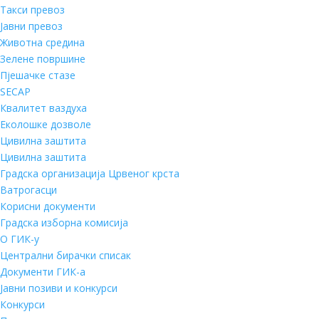
Такси превоз
Јавни превоз
Животна средина
Зелене површине
Пјешачке стазе
SECAP
Квалитет ваздуха
Еколошке дозволе
Цивилна заштита
Цивилна заштита
Градска организација Црвеног крста
Ватрогасци
Корисни документи
Градска изборна комисија
О ГИК-у
Централни бирачки списак
Документи ГИК-а
Јавни позиви и конкурси
Конкурси