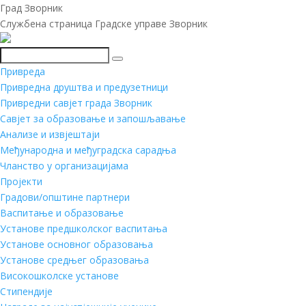
Град Зворник
Службена страница Градске управе Зворник
Претражи
Привреда
Привредна друштва и предузетници
Привредни савјет града Зворник
Савјет за образовање и запошљавање
Анализе и извјештаји
Међународна и међуградска сарадња
Чланство у организацијама
Пројекти
Градови/општине партнери
Васпитање и образовање
Установе предшколског васпитања
Установе основног образовања
Установе средњег образовања
Високошколске установе
Стипендије