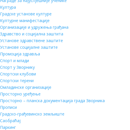
Награде за најуспјешније ученике
Култура
Градске установе културе
Културне манифестације
Организације и удружења грађана
Здравство и социјална заштита
Установе здравствене заштите
Установе социјалне заштите
Промоција здравља
Спорт и млади
Спорт у Зворнику
Спортски клубови
Спортски терени
Омладинске организације
Просторно уређење
Просторно – планска документација града Зворника
Прописи
Градско-грађевинско земљиште
Саобраћај
Паркинг