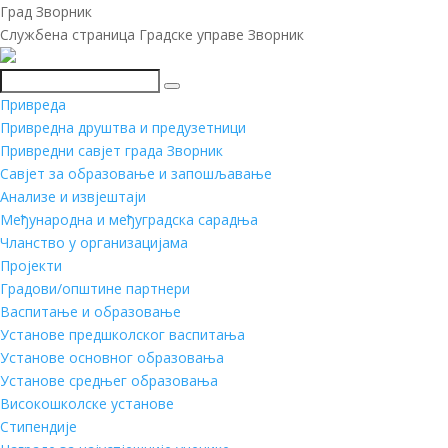
Град Зворник
Службена страница Градске управе Зворник
Претражи
Привреда
Привредна друштва и предузетници
Привредни савјет града Зворник
Савјет за образовање и запошљавање
Анализе и извјештаји
Међународна и међуградска сарадња
Чланство у организацијама
Пројекти
Градови/општине партнери
Васпитање и образовање
Установе предшколског васпитања
Установе основног образовања
Установе средњег образовања
Високошколске установе
Стипендије