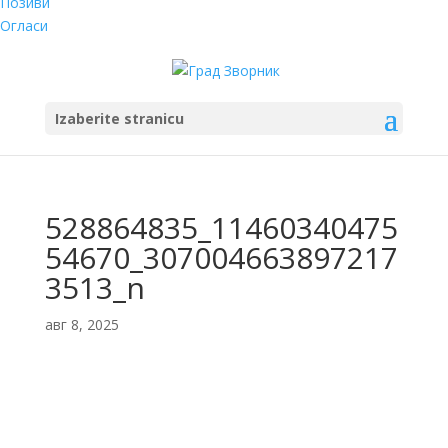
Позиви
Огласи
Izaberite stranicu
528864835_11460340475
54670_307004663897217
3513_n
авг 8, 2025