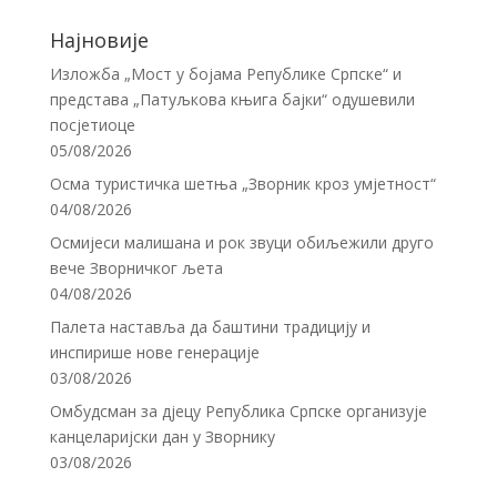
Најновије
Изложба „Мост у бојама Републике Српске“ и
представа „Патуљкова књига бајки“ одушевили
посјетиоце
05/08/2026
Осма туристичка шетња „Зворник кроз умјетност“
04/08/2026
Осмијеси малишана и рок звуци обиљежили друго
вече Зворничког љета
04/08/2026
Палета наставља да баштини традицију и
инспирише нове генерације
03/08/2026
Омбудсман за дјецу Република Српске организује
канцеларијски дан у Зворнику
03/08/2026