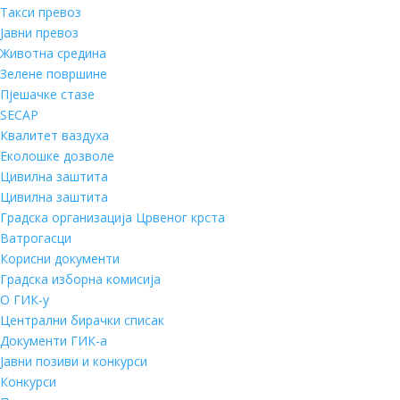
Такси превоз
Јавни превоз
Животна средина
Зелене површине
Пјешачке стазе
SECAP
Квалитет ваздуха
Еколошке дозволе
Цивилна заштита
Цивилна заштита
Градска организација Црвеног крста
Ватрогасци
Корисни документи
Градска изборна комисија
О ГИК-у
Централни бирачки списак
Документи ГИК-а
Јавни позиви и конкурси
Конкурси