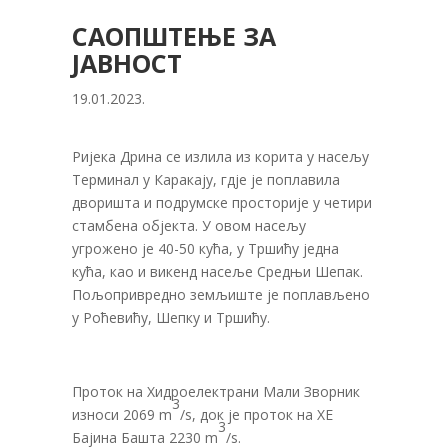
САОПШТЕЊЕ ЗА
ЈАВНОСТ
19.01.2023.
Ријека Дрина се излила из корита у насељу
Терминал у Каракају, гдје је поплавила
дворишта и подрумске просторије у четири
стамбена објекта. У овом насељу
угрожено је 40-50 кућа, у Тршићу једна
кућа, као и викенд насеље Средњи Шепак.
Пољопривредно земљиште је поплављено
у Роћевићу, Шепку и Тршићу.
Проток на Хидроелектрани Мали Зворник
3
износи 2069 m
/s, док је проток на ХЕ
3
Бајина Башта 2230 m
/s.