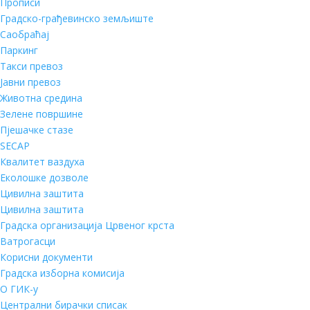
Прописи
Градско-грађевинско земљиште
Саобраћај
Паркинг
Такси превоз
Јавни превоз
Животна средина
Зелене површине
Пјешачке стазе
SECAP
Квалитет ваздуха
Еколошке дозволе
Цивилна заштита
Цивилна заштита
Градска организација Црвеног крста
Ватрогасци
Корисни документи
Градска изборна комисија
О ГИК-у
Централни бирачки списак