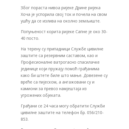
Због пораста нивоа ријеке Дрине ријека
Хоча је успорила свој ток и почела на свом
ушћу да се излива на околно земљиште.
Попуњеност корита ријеке Сапне је око 30-
40 посто.
На терену су припадници Службе цивилне
заштите са резервним саставом, као и
Професионалне ватрогасно спасилачке
јединице који пружају помоћ грађанима
како би штете биле што мање. Довезене су
вреће са пијеском, а ангажовани су и
камиони за превоз намјештаја из
угрожених објеката.
Грађани се 24 часа могу обратити Служби
цивилне заштите на телефон бр. 056/210-
853.