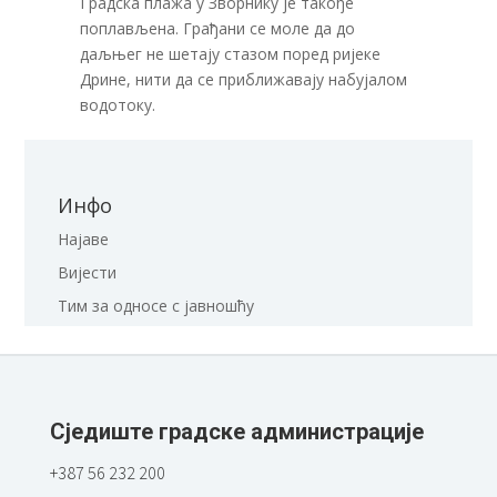
Градска плажа у Зворнику је такође
поплављена. Грађани се моле да до
даљњег не шетају стазом поред ријеке
Дрине, нити да се приближавају набујалом
водотоку.
Инфо
Најаве
Вијести
Тим за односе с јавношћу
Сједиште градске администрације
+387 56 232 200