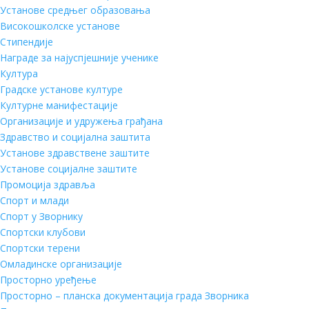
Установе средњег образовања
Високошколске установе
Стипендије
Награде за најуспјешније ученике
Култура
Градске установе културе
Културне манифестације
Организације и удружења грађана
Здравство и социјална заштита
Установе здравствене заштите
Установе социјалне заштите
Промоција здравља
Спорт и млади
Спорт у Зворнику
Спортски клубови
Спортски терени
Омладинске организације
Просторно уређење
Просторно – планска документација града Зворника