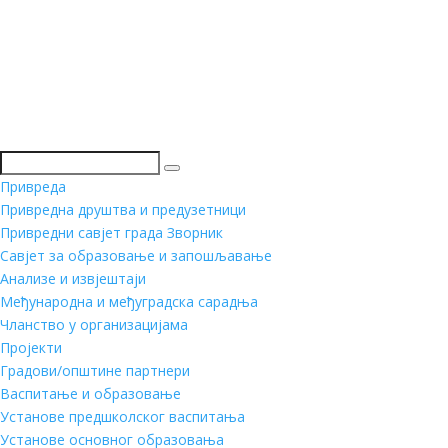
Претражи
Привреда
Привредна друштва и предузетници
Привредни савјет града Зворник
Савјет за образовање и запошљавање
Анализе и извјештаји
Међународна и међуградска сарадња
Чланство у организацијама
Пројекти
Градови/општине партнери
Васпитање и образовање
Установе предшколског васпитања
Установе основног образовања