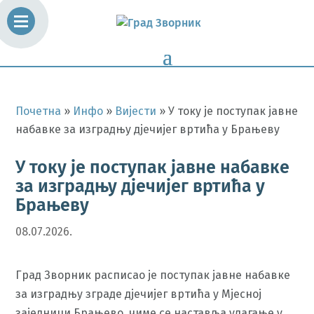
Почетна
»
Инфо
»
Вијести
»
У току је поступак јавне
набавке за изградњу дјечијег вртића у Брањеву
У току је поступак јавне набавке
за изградњу дјечијег вртића у
Брањеву
08.07.2026.
Град Зворник расписао је поступак јавне набавке
за изградњу зграде дјечијег вртића у Мјесној
заједници Брањево, чиме се наставља улагањe у