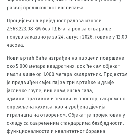
развој предшколског васпитања.
Процијењена вриједност радова износи
2.563.223,08 КМ без ПДВ-а, а рок за отварање
понуда заказано је за 24. август 2026. године у 12.00
часова.
Нови вртић биће изграђен на парцели површине
око 5.000 метара квадратних, док ће сам објекат
имати више од 1.000 метара квадратних. Пројектом
је предвиђен смјештај за три вртићке и двије
јасличке групе, вишенамјенска сала,
административни и технички простор, савремено
опремљена кухиња, као и уређена дјечија
игралишта на отвореном. Објекат је пројектован у
складу са савременим стандардима безбједности,
функционалности и квалитетног боравка