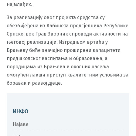
најмлађих.
За реализацију овог пројекта средства су
обезбијеђена из Кабинета предсједника Републике
Српске, док Град Зворник спроводи активности на
његовој реализацији. Изградњом вртића у
Брањеву биће значајно проширени капацитети
предшколског васпитања и образовања, а
породицама из Брањева и околних насеља
омогућен лакши приступ квалитетним условима за
боравак и развој дјеце.
ИНФО
Најаве