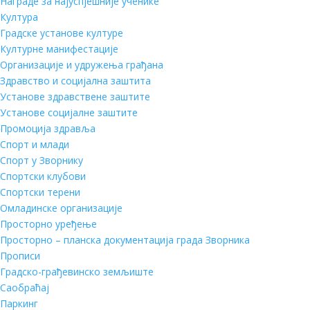
Награде за најуспјешније ученике
Култура
Градске установе културе
Културне манифестације
Организације и удружења грађана
Здравство и социјална заштита
Установе здравствене заштите
Установе социјалне заштите
Промоција здравља
Спорт и млади
Спорт у Зворнику
Спортски клубови
Спортски терени
Омладинске организације
Просторно уређење
Просторно – планска документација града Зворника
Прописи
Градско-грађевинско земљиште
Саобраћај
Паркинг