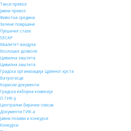
Такси превоз
Јавни превоз
Животна средина
Зелене површине
Пјешачке стазе
SECAP
Квалитет ваздуха
Еколошке дозволе
Цивилна заштита
Цивилна заштита
Градска организација Црвеног крста
Ватрогасци
Корисни документи
Градска изборна комисија
О ГИК-у
Централни бирачки списак
Документи ГИК-а
Јавни позиви и конкурси
Конкурси