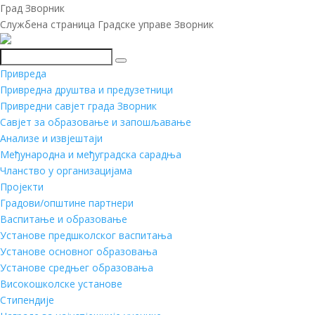
Град Зворник
Службена страница Градске управе Зворник
Претражи
Привреда
Привредна друштва и предузетници
Привредни савјет града Зворник
Савјет за образовање и запошљавање
Анализе и извјештаји
Међународна и међуградска сарадња
Чланство у организацијама
Пројекти
Градови/општине партнери
Васпитање и образовање
Установе предшколског васпитања
Установе основног образовања
Установе средњег образовања
Високошколске установе
Стипендије