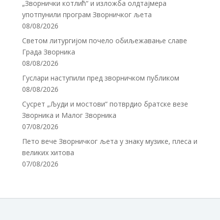
„Зворнички котлић“ и изложба олдтајмера
употпунили програм Зворничког љета
08/08/2026
Светом литургијом почело обиљежавање славе
Града Зворника
08/08/2026
Гуслари наступили пред зворничком публиком
08/08/2026
Сусрет „Људи и мостови“ потврдио братске везе
Зворника и Малог Зворника
07/08/2026
Пето вече Зворничког љета у знаку музике, плеса и
великих хитова
07/08/2026