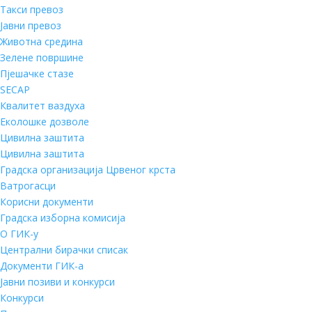
Такси превоз
Јавни превоз
Животна средина
Зелене површине
Пјешачке стазе
SECAP
Квалитет ваздуха
Еколошке дозволе
Цивилна заштита
Цивилна заштита
Градска организација Црвеног крста
Ватрогасци
Корисни документи
Градска изборна комисија
О ГИК-у
Централни бирачки списак
Документи ГИК-а
Јавни позиви и конкурси
Конкурси