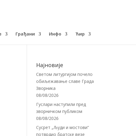
е
Грађани
Инфо
Ћир
Најновије
Светом литургијом почело
обиљежавање славе Града
Зворника
08/08/2026
Гуслари наступили пред
зворничком публиком
08/08/2026
Сусрет „Људи и мостови“
потврдио братске везе